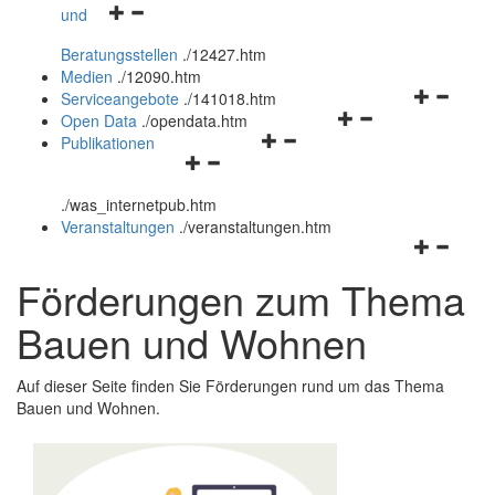
Navigationsmenü
und
und
öffnen
schließen
Beratungsstellen
.
/12427.htm
und
Medien
.
/12090.htm
schließen
Navigation
Serviceangebote
.
/141018.htm
Navigationsmenü
öffnen
Open Data
.
/opendata.htm
Navigationsmenü
öffnen
und
Publikationen
Navigationsmenü
öffnen
und
schließen
öffnen
und
schließen
.
/was_internetpub.htm
und
schließen
Veranstaltungen
.
/veranstaltungen.htm
schließen
Navigation
öffnen
Förderungen zum Thema
und
schließen
Bauen und Wohnen
Auf dieser Seite finden Sie Förderungen rund um das Thema
Bauen und Wohnen.