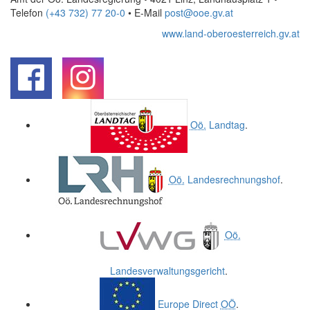
Telefon
(+43 732) 77 20-0
• E-Mail
post@ooe.gv.at
www.land-oberoesterreich.gv.at
.
.
Oö.
Landtag
.
Oö.
Landesrechnungshof
.
Oö.
Landesverwaltungsgericht
.
Europe
Direct
OÖ
.