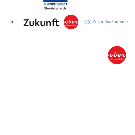
Oö.
Zukunftsakademie
.