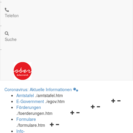
.
Telefon
.
Suche
.
Coronavirus: Aktuelle Informationen
Amtstafel
.
/amtstafel.htm
Navigation
E-Government
.
/egov.htm
Navigationsmenü
öffnen
Förderungen
Navigationsmenü
öffnen
und
.
/foerderungen.htm
öffnen
und
schließen
Formulare
Navigationsmenü
und
schließen
.
/formulare.htm
öffnen
schließen
Info-