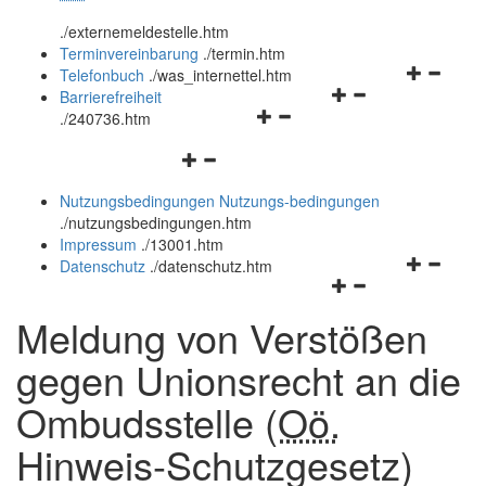
öffnen
schließen
.
/externemeldestelle.htm
und
Terminvereinbarung
.
/termin.htm
schließen
Navigation
Telefonbuch
.
/was_internettel.htm
Navigationsmenü
öffnen
Barrierefreiheit
Navigationsmenü
öffnen
und
.
/240736.htm
öffnen
und
schließen
Navigationsmenü
und
schließen
öffnen
schließen
Nutzungsbedingungen
Nutzungs-bedingungen
und
.
/nutzungsbedingungen.htm
schließen
Impressum
.
/13001.htm
Navigation
Datenschutz
.
/datenschutz.htm
Navigationsmenü
öffnen
öffnen
und
Meldung von Verstößen
und
schließen
schließen
gegen Unionsrecht an die
Ombudsstelle (
Oö.
Hinweis-Schutzgesetz)