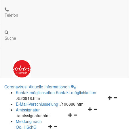
.
Telefon
.
Suche
.
Coronavirus: Aktuelle Informationen
Kontaktmöglichkeiten
Kontakt-möglichkeiten
Navigation
.
/520918.htm
öffnen
E-Mail-Verschlüsselung
.
/190686.htm
Navigationsmenü
und
Amtssignatur
Navigationsmenü
öffnen
schließen
.
/amtssignatur.htm
öffnen
und
Meldung nach
Navigationsmenü
und
schließen
Oö.
HSchG