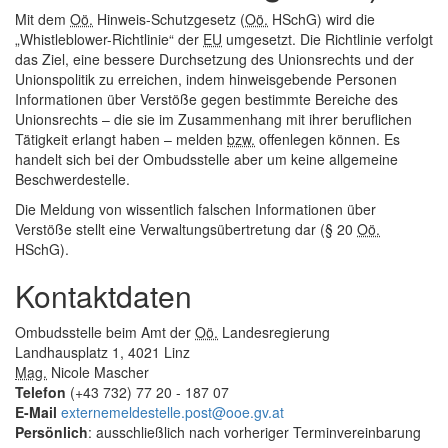
Mit dem
Oö.
Hinweis-Schutzgesetz (
Oö.
HSchG) wird die
„Whistleblower-Richtlinie“ der
EU
umgesetzt. Die Richtlinie verfolgt
das Ziel, eine bessere Durchsetzung des Unionsrechts und der
Unionspolitik zu erreichen, indem hinweisgebende Personen
Informationen über Verstöße gegen bestimmte Bereiche des
Unionsrechts – die sie im Zusammenhang mit ihrer beruflichen
Tätigkeit erlangt haben – melden
bzw.
offenlegen können. Es
handelt sich bei der Ombudsstelle aber um keine allgemeine
Beschwerdestelle.
Die Meldung von wissentlich falschen Informationen über
Verstöße stellt eine Verwaltungsübertretung dar (§ 20
Oö.
HSchG).
Kontaktdaten
Ombudsstelle beim Amt der
Oö.
Landesregierung
Landhausplatz 1, 4021 Linz
Mag.
Nicole Mascher
Telefon
(+43 732) 77 20 - 187 07
E-Mail
externemeldestelle.post@ooe.gv.at
Persönlich
: ausschließlich nach vorheriger Terminvereinbarung