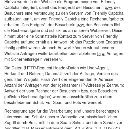
Hierzu wurde in der
Website
ein Programmcode von Friendly
Captcha integriert, damit das Endgerät der Besucherin
bzw.
des
Besuchers eine Verbindung zu den Servern von Friendly Captcha
aufbauen kann, um von Friendly Captcha eine Rechenaufgabe zu
erhalten. Das Endgerät der Besucherin
bzw.
des Besuchers löst
die Rechenaufgabe und schickt es an unseren Webserver. Dieser
nimmt über eine Schnittstelle Kontakt zum Server von Friendly
Captcha auf und erhält als Antwort, ob das Puzzle vom Endgerät
richtig gelöst wurde. Je nach Antwort können wir auf unserer
Website
Anfragen weiterbearbeiten oder ablehnen
bzw.
Anfragen
mit Sicherheitsregeln versehen.
Die Daten (HTTP-Request Header-Daten wie User-Agent,
Herkunft und Referer; Datum/Uhrzeit der Anfrage; Version des
genutzten Widgets; Hash-Wert der eingehenden IP-Adresse;
Anzahl der Anfragen von der (gehashten) IP-Adresse je Zeitraum;
Antwort der vom Rechner der Besucherin
bzw.
des Besuchers
gelösten Rechenaufgabe) werden ausschließlich zum oben
beschriebenen Schutz vor Spam und Bots verwendet.
Rechtsgrundlage für die Verarbeitung sind unsere berechtigten
Interessen am Schutz unserer Webseite vor missbräuchlichen
Zugriff durch Bots, mithin dem Spam-Schutz und dem Schutz vor
Angriffen (
z.B.
Massenanfragen) gem.
Art.
6
Abs.
1 lit. f DSGVO.