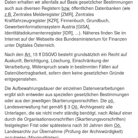
Daten erhalten wir allenfalls auf Basis gesetzlicher Bestimmungen
auch aus diversen Registern
bzw.
öffentlichen Datenbanken (wie
z.B.
Zentrales Melderegister [ZMR], Zentrales
Kraftfahrzeugregister [KZR], Firmenbuch, Grundbuch,
Gewerbeinformationssystem Austria [GISA],
Identitätsdokumentenregister [IDR], ...). Näheres finden Sie im
Internet auf der Webseite des Bundesministerium für Finanzen
unter Digitales Österreich.
Nach den
Art.
15 ff DSGVO besteht grundsätzlich ein Recht auf
Auskunft, Berichtigung, Löschung, Einschränkung der
Verarbeitung, Widerspruch sowie in bestimmten Fällen auf
Datenübertragbarkeit, sofern dem keine gesetzlichen Gründe
entgegenstehen.
Die Aufbewahrungsdauer der einzelnen Datenverarbeitungen
ergibt sich entweder aus speziellen gesetzlichen Bestimmungen
oder aus den jeweiligen Skartierungsvorschiften. Die
oö.
Landesverwaltung hat gemäß § 3
Oö.
Archivgesetz alle
Unterlagen, die sie nicht mehr ständig benötigt, nach Ablauf einer
durch die Organisationsvorschriften (Skartierungsvorschriften)
festgelegten Frist oder spätestens nach 30 Jahren dem
Oö.
Landesarchiv zur Übernahme (Prüfung der Archivwürdigkeit)
anzubieten (Maximalfristen).