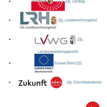
Oö.
Landtag
.
Oö.
Landesrechnungshof
.
Oö.
Landesverwaltungsgericht
.
Europe Direct
OÖ
.
Oö.
Zukunftsakademie
.