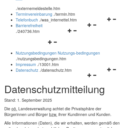
öffnen
schließen
.
/externemeldestelle.htm
und
Terminvereinbarung
.
/termin.htm
schließen
Navigation
Telefonbuch
.
/was_internettel.htm
Navigationsmenü
öffnen
Barrierefreiheit
Navigationsmenü
öffnen
und
.
/240736.htm
öffnen
und
schließen
Navigationsmenü
und
schließen
öffnen
schließen
Nutzungsbedingungen
Nutzungs-bedingungen
und
.
/nutzungsbedingungen.htm
schließen
Impressum
.
/13001.htm
Navigation
Datenschutz
.
/datenschutz.htm
Navigationsmenü
öffnen
öffnen
und
Datenschutzmitteilung
und
schließen
schließen
Stand: 1. September 2025
Die
oö.
Landesverwaltung achtet die Privatsphäre der
Bürgerinnen und Bürger
bzw.
ihrer Kundinnen und Kunden.
Alle Informationen (Daten), die wir erhalten, werden gemäß den