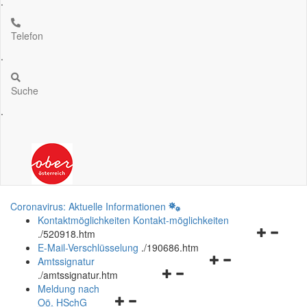
.
Telefon
.
Suche
.
Coronavirus: Aktuelle Informationen
Kontaktmöglichkeiten
Kontakt-möglichkeiten
Navigation
.
/520918.htm
öffnen
E-Mail-Verschlüsselung
.
/190686.htm
Navigationsmenü
und
Amtssignatur
Navigationsmenü
öffnen
schließen
.
/amtssignatur.htm
öffnen
und
Meldung nach
Navigationsmenü
und
schließen
Oö.
HSchG