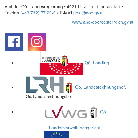
Amt der Oö. Landesregierung • 4021 Linz, Landhausplatz 1
•
Telefon
(+43 732) 77 20-0
• E-Mail
post@ooe.gv.at
www.land-oberoesterreich.gv.at
.
.
Oö.
Landtag
.
Oö.
Landesrechnungshof
.
Oö.
Landesverwaltungsgericht
.