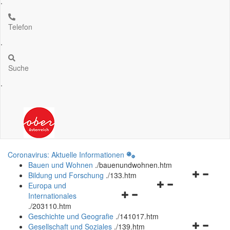
.
Telefon
.
Suche
.
Coronavirus: Aktuelle Informationen
Bauen und Wohnen
.
/bauenundwohnen.htm
Navigation
Bildung und Forschung
.
/133.htm
Navigationsmenü
öffnen
Europa und
Navigationsmenü
öffnen
und
Internationales
öffnen
und
schließen
.
/203110.htm
und
schließen
Geschichte und Geografie
.
/141017.htm
schließen
Navigation
Gesellschaft und Soziales
.
/139.htm