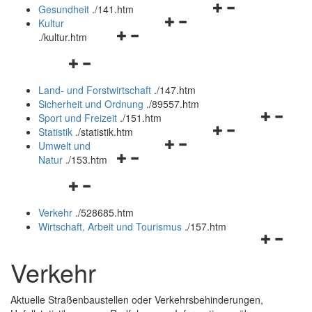
Navigationsmenü
öffnen
Gesundheit
.
/141.htm
Navigationsmenü
öffnen
und
Kultur
Navigationsmenü
öffnen
und
schließen
.
/kultur.htm
öffnen
und
schließen
Navigationsmenü
und
schließen
öffnen
schließen
Land- und Forstwirtschaft
.
/147.htm
und
Sicherheit und Ordnung
.
/89557.htm
schließen
Navigation
Sport und Freizeit
.
/151.htm
Navigationsmenü
öffnen
Statistik
.
/statistik.htm
Navigationsmenü
öffnen
und
Umwelt und
Navigationsmenü
öffnen
und
schließen
Natur
.
/153.htm
öffnen
und
schließen
Navigationsmenü
und
schließen
öffnen
schließen
Verkehr
.
/528685.htm
und
Wirtschaft, Arbeit und Tourismus
.
/157.htm
schließen
Navigation
öffnen
Verkehr
und
schließen
Aktuelle Straßenbaustellen oder Verkehrsbehinderungen,