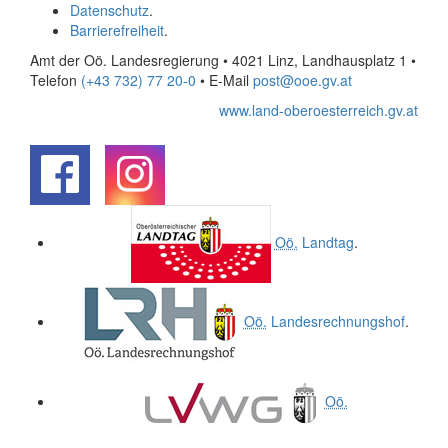
Datenschutz
.
Barrierefreiheit
.
Amt der Oö. Landesregierung • 4021 Linz, Landhausplatz 1
•
Telefon
(+43 732) 77 20-0
• E-Mail
post@ooe.gv.at
www.land-oberoesterreich.gv.at
.
.
Oö.
Landtag
.
Oö.
Landesrechnungshof
.
Oö.