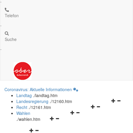
.
Telefon
.
Suche
.
Coronavirus: Aktuelle Informationen
Landtag
.
/landtag.htm
Navigation
Landesregierung
.
/12160.htm
Navigationsmenü
öffnen
Recht
.
/12161.htm
Navigationsmenü
öffnen
und
Wahlen
Navigationsmenü
öffnen
und
schließen
.
/wahlen.htm
öffnen
und
schließen
Navigationsmenü
und
schließen