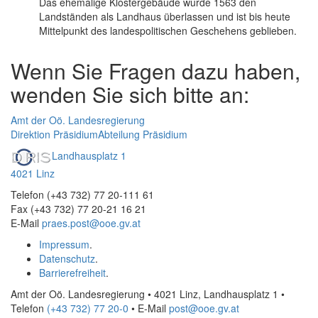
Das ehemalige Klostergebäude wurde 1563 den
Landständen als Landhaus überlassen und ist bis heute
Mittelpunkt des landespolitischen Geschehens geblieben.
Wenn Sie Fragen dazu haben,
wenden Sie sich bitte an:
Amt der Oö. Landesregierung
Direktion Präsidium
Abteilung Präsidium
Landhausplatz 1
4021 Linz
Telefon (+43 732) 77 20-111 61
Fax (+43 732) 77 20-21 16 21
E-Mail
praes.post@ooe.gv.at
Impressum
.
Datenschutz
.
Barrierefreiheit
.
Amt der Oö. Landesregierung • 4021 Linz, Landhausplatz 1
•
Telefon
(+43 732) 77 20-0
• E-Mail
post@ooe.gv.at