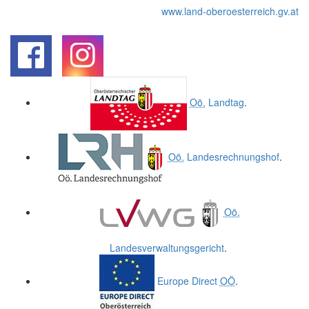
www.land-oberoesterreich.gv.at
.
.
Oö.
Landtag
.
Oö.
Landesrechnungshof
.
Oö.
Landesverwaltungsgericht
.
Europe Direct
OÖ
.