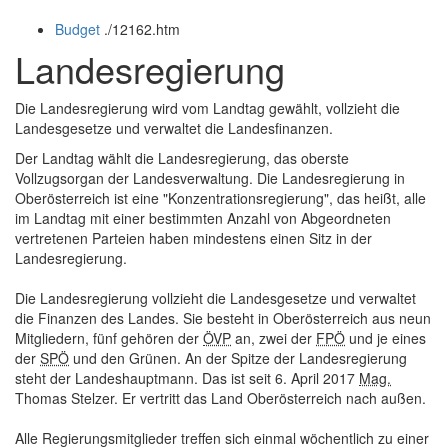
öffnen
schließen
Budget
.
/12162.htm
und
schließen
Landesregierung
Die Landesregierung wird vom Landtag gewählt, vollzieht die
Landesgesetze und verwaltet die Landesfinanzen.
Der Landtag wählt die Landesregierung, das oberste
Vollzugsorgan der Landesverwaltung. Die Landesregierung in
Oberösterreich ist eine "Konzentrationsregierung", das heißt, alle
im Landtag mit einer bestimmten Anzahl von Abgeordneten
vertretenen Parteien haben mindestens einen Sitz in der
Landesregierung.
Die Landesregierung vollzieht die Landesgesetze und verwaltet
die Finanzen des Landes. Sie besteht in Oberösterreich aus neun
Mitgliedern, fünf gehören der
ÖVP
an, zwei der
FPÖ
und je eines
der
SPÖ
und den Grünen. An der Spitze der Landesregierung
steht der Landeshauptmann. Das ist seit 6. April 2017
Mag.
Thomas Stelzer. Er vertritt das Land Oberösterreich nach außen.
Alle Regierungsmitglieder treffen sich einmal wöchentlich zu einer