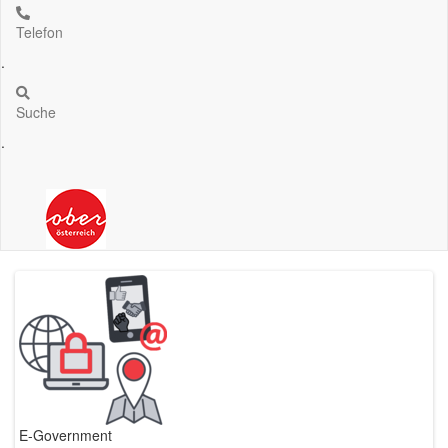
Telefon
.
Suche
.
E-Government
Bürgerservice rund um die Uhr