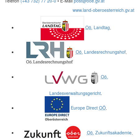
Telefon
(+43 732) 77 20-0
• E-Mail
post@ooe.gv.at
www.land-oberoesterreich.gv.at
Oö.
Landtag
.
Oö.
Landesrechnungshof
.
Oö.
Landesverwaltungsgericht
.
Europe Direct
OÖ
.
Oö.
Zukunftsakademie
.