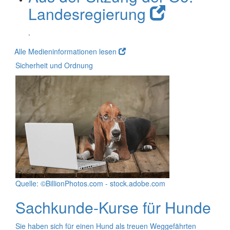
Landesregierung
.
Alle Medieninformationen lesen
Sicherheit und Ordnung
Quelle: ©BillionPhotos.com - stock.adobe.com
Sachkunde-Kurse für Hunde
Sie haben sich für einen Hund als treuen Weggefährten