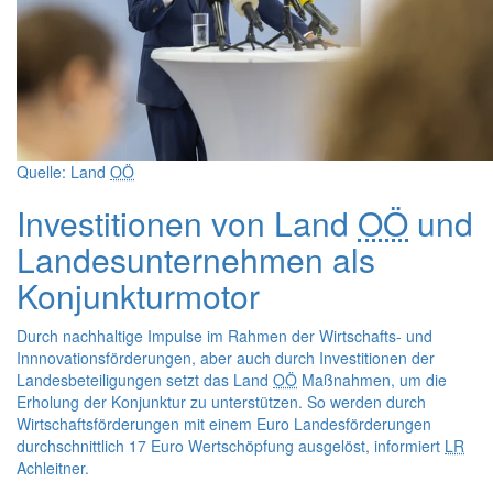
Quelle: Land
OÖ
Investitionen von Land
OÖ
und
Landesunternehmen als
Konjunkturmotor
Durch nachhaltige Impulse im Rahmen der Wirtschafts- und
Innnovationsförderungen, aber auch durch Investitionen der
Landesbeteiligungen setzt das Land
OÖ
Maßnahmen, um die
Erholung der Konjunktur zu unterstützen. So werden durch
Wirtschaftsförderungen mit einem Euro Landesförderungen
durchschnittlich 17 Euro Wertschöpfung ausgelöst, informiert
LR
Achleitner.