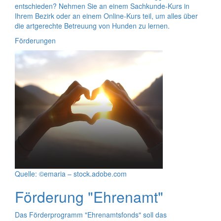
entschieden? Nehmen Sie an einem Sachkunde-Kurs in
Ihrem Bezirk oder an einem
Online
-Kurs teil, um alles über
die artgerechte Betreuung von Hunden zu lernen.
Förderungen
Quelle: ©emaria – stock.adobe.com
Förderung "Ehrenamt"
Das Förderprogramm "Ehrenamtsfonds" soll das