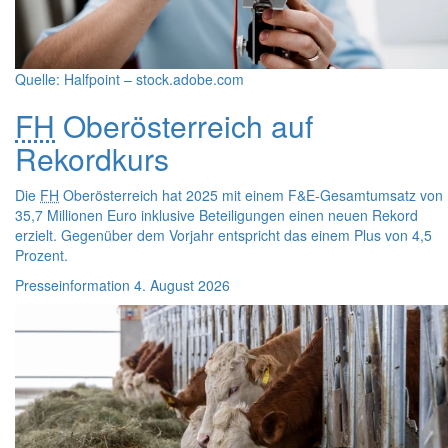
Quelle: Halfpoint – stock.adobe.com
FH
Oberösterreich auf
Rekordkurs
Die
FH
Oberösterreich hat 2025 mit einem F&E-Gesamtumsatz von
35,7 Millionen Euro inklusive Beteiligungen einen neuen Rekord
erzielt. Gegenüber dem Vorjahr entspricht das einem Plus von 4,5
Prozent.
Presseinformation
4. August 2026