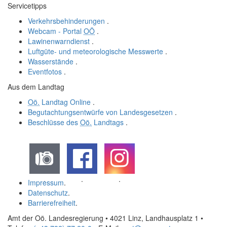
Servicetipps
Verkehrsbehinderungen
.
Webcam - Portal
OÖ
.
Lawinenwarndienst
.
Luftgüte- und meteorologische Messwerte
.
Wasserstände
.
Eventfotos
.
Aus dem Landtag
Oö.
Landtag Online
.
Begutachtungsentwürfe von Landesgesetzen
.
Beschlüsse des
Oö.
Landtags
.
.
.
.
Impressum
.
Datenschutz
.
Barrierefreiheit
.
Amt der Oö. Landesregierung • 4021 Linz, Landhausplatz 1
•