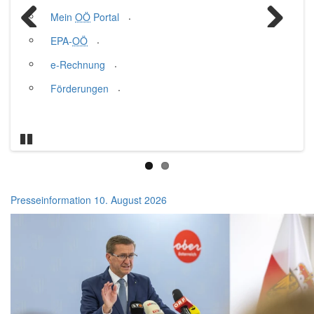
.
.
Mein
Terminvereinbarung
OÖ
Portal
.
.
EPA-
Förderungen
OÖ
Previous
Next
.
.
e-Rechnung
Veranstaltungen
.
.
Förderungen
Publikationen
.
Kundmachungen
.
FAQs
Pause
Startseite
Presseinformation
10. August 2026