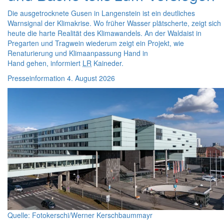
Die ausgetrocknete Gusen in Langenstein ist ein deutliches
Warnsignal der Klimakrise. Wo früher Wasser plätscherte, zeigt sich
heute die harte Realität des Klimawandels. An der Waldaist in
Pregarten und Tragwein wiederum zeigt ein Projekt, wie
Renaturierung und Klimaanpassung Hand in
Hand gehen, informiert
LR
Kaineder.
Presseinformation
4. August 2026
Quelle: Fotokerschi/Werner Kerschbaummayr