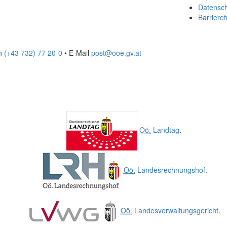
Datensc
Barrieref
on
(+43 732) 77 20-0
• E-Mail
post@ooe.gv.at
Oö.
Landtag
.
Oö.
Landesrechnungshof
.
Oö.
Landesverwaltungsgericht
.