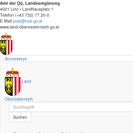
Amt der
Oö.
Landesregierung
4021 Linz • Landhausplatz 1
Telefon (+43 732) 77 20-0
E-Mail
post@ooe.gv.at
www.land-oberoesterreich.gv.at
Accesskeys
Land
Oberösterreich
Schnellsuche
Schnellsuche
Suchen