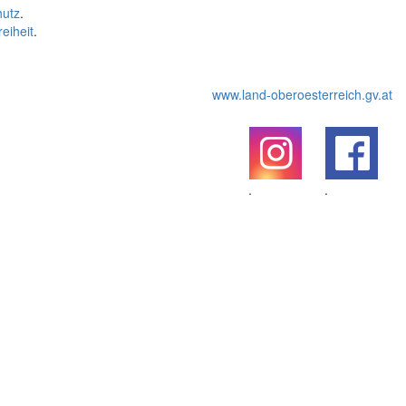
hutz
.
reiheit
.
www.land-oberoesterreich.gv.at
.
.