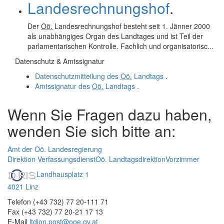
Landesrechnungshof
.
Der
Oö.
Landesrechnungshof besteht seit 1. Jänner 2000
als unabhängiges Organ des Landtages und ist Teil der
parlamentarischen Kontrolle. Fachlich und organisatorisc...
Datenschutz & Amtssignatur
Datenschutzmitteilung des
Oö.
Landtags
.
Amtssignatur des
Oö.
Landtags
.
Wenn Sie Fragen dazu haben,
wenden Sie sich bitte an:
Amt der Oö. Landesregierung
Direktion Verfassungsdienst
Oö. Landtagsdirektion
Vorzimmer
Landhausplatz 1
4021 Linz
Telefon (+43 732) 77 20-111 71
Fax (+43 732) 77 20-21 17 13
E-Mail
ltdion.post@ooe.gv.at