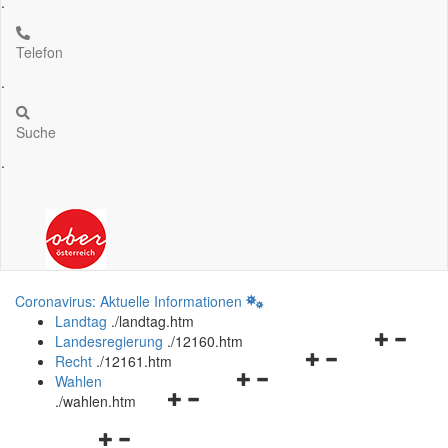
.
Telefon
.
Suche
.
Coronavirus: Aktuelle Informationen
Landtag
.
/landtag.htm
Navigation
Landesregierung
.
/12160.htm
Navigationsmenü
öffnen
Recht
.
/12161.htm
Navigationsmenü
öffnen
und
Wahlen
Navigationsmenü
öffnen
und
schließen
.
/wahlen.htm
öffnen
und
schließen
Navigationsmenü
und
schließen