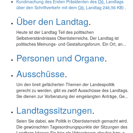
Kundmachung des Ersten Präsidenten des
Oö.
Landtags
über den Schriftverkehr mit dem
Oö.
Landtag
246,56 KB)
.
Über den Landtag
.
Heute ist der Landtag Teil des politischen
Selbstverständnisses Oberösterreichs. Der Landtag ist
politisches Meinungs- und Gestaltungsforum. Ein Ort, an...
Personen und Organe
.
Ausschüsse
.
Um den breit gefächerten Themen der Landespolitik
gerecht zu werden, gibt es zwölf Ausschüsse des Landtags.
Sie dienen zur Vorberatung der eingelangten Anträge, Ge...
Landtagssitzungen
.
Seien Sie dabei, wie Politik in Oberösterreich gemacht wird.
Die gewünschten Tagesordnungspunkte der Sitzungen des
Landtags können Sie hier als Videostream abrufen
bzw.
a...