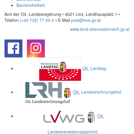
Barrierefreiheit
.
Amt der Oö. Landesregierung • 4021 Linz, Landhausplatz 1
•
Telefon
(+43 732) 77 20-0
• E-Mail
post@ooe.gv.at
www.land-oberoesterreich.gv.at
.
.
Oö.
Landtag
.
Oö.
Landesrechnungshof
.
Oö.
Landesverwaltungsgericht
.