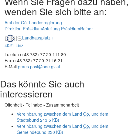
Wenn Sie Fragen dazu haben,
wenden Sie sich bitte an:
Amt der Oö. Landesregierung
Direktion Präsidium
Abteilung Präsidium
Rainer
Landhausplatz 1
4021 Linz
Telefon (+43 732) 77 20-111 80
Fax (+43 732) 77 20-21 16 21
E-Mail
praes.post@ooe.gv.at
Das könnte Sie auch
interessieren
Offenheit - Teilhabe - Zusammenarbeit
Vereinbarung zwischen dem Land
Oö.
und dem
Städtebund
243,5 KB)
.
Vereinbarung zwischen dem Land
Oö.
und dem
Gemeindebund
230 KB)
.