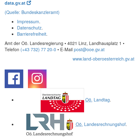
data.gv.at
(Quelle: Bundeskanzleramt)
Impressum
.
Datenschutz
.
Barrierefreiheit
.
Amt der Oö. Landesregierung • 4021 Linz, Landhausplatz 1
•
Telefon
(+43 732) 77 20-0
• E-Mail
post@ooe.gv.at
www.land-oberoesterreich.gv.at
.
.
Oö.
Landtag
.
Oö.
Landesrechnungshof
.