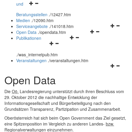
Navigationsmenü
und
und
öffnen
schließen
Beratungsstellen
.
/12427.htm
und
Medien
.
/12090.htm
schließen
Navigation
Serviceangebote
.
/141018.htm
Navigationsmenü
öffnen
Open Data
.
/opendata.htm
Navigationsmenü
öffnen
und
Publikationen
Navigationsmenü
öffnen
und
schließen
öffnen
und
schließen
.
/was_internetpub.htm
und
schließen
Veranstaltungen
.
/veranstaltungen.htm
schließen
Navigation
öffnen
Open Data
und
schließen
Die
Oö.
Landesregierung unterstützt durch ihren Beschluss vom
29. Oktober 2012 die nachhaltige Entwicklung der
Informationsgesellschaft und Bürgerbeteiligung nach den
Grundsätzen Transparenz, Partizipation und Zusammenarbeit.
Oberösterreich hat sich beim Open Government das Ziel gesetzt,
eine Spitzenposition im Vergleich zu anderen Landes-
bzw.
Regionalverwaltungen einzunehmen.