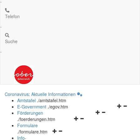
.
Telefon
.
Suche
.
Coronavirus: Aktuelle Informationen
Amtstafel
.
/amtstafel.htm
Navigation
E-Government
.
/egov.htm
Navigationsmenü
öffnen
Förderungen
Navigationsmenü
öffnen
und
.
/foerderungen.htm
öffnen
und
schließen
Formulare
Navigationsmenü
und
schließen
.
/formulare.htm
öffnen
schließen
Info-