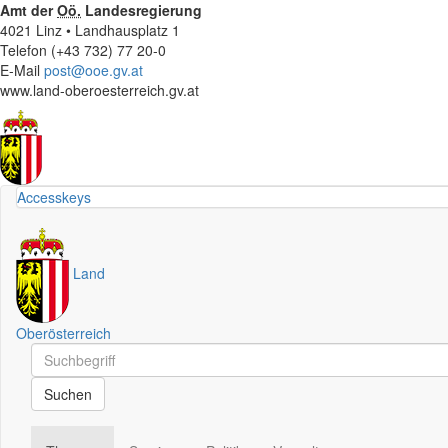
Amt der
Oö.
Landesregierung
4021 Linz • Landhausplatz 1
Telefon (+43 732) 77 20-0
E-Mail
post@ooe.gv.at
www.land-oberoesterreich.gv.at
Accesskeys
Land
Oberösterreich
Schnellsuche
Schnellsuche
Suchen