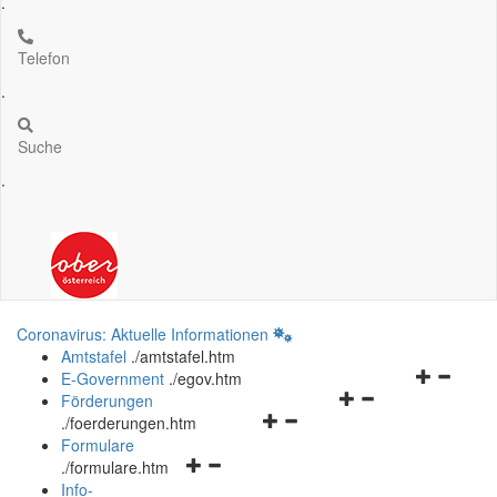
.
Telefon
.
Suche
.
Coronavirus: Aktuelle Informationen
Amtstafel
.
/amtstafel.htm
Navigation
E-Government
.
/egov.htm
Navigationsmenü
öffnen
Förderungen
Navigationsmenü
öffnen
und
.
/foerderungen.htm
öffnen
und
schließen
Formulare
Navigationsmenü
und
schließen
.
/formulare.htm
öffnen
schließen
Info-