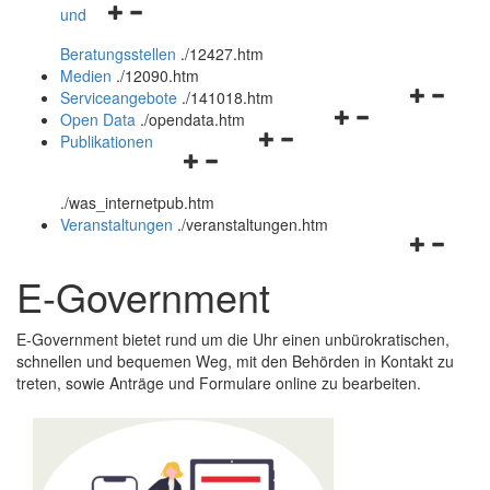
Navigationsmenü
und
und
öffnen
schließen
Beratungsstellen
.
/12427.htm
und
Medien
.
/12090.htm
schließen
Navigation
Serviceangebote
.
/141018.htm
Navigationsmenü
öffnen
Open Data
.
/opendata.htm
Navigationsmenü
öffnen
und
Publikationen
Navigationsmenü
öffnen
und
schließen
öffnen
und
schließen
.
/was_internetpub.htm
und
schließen
Veranstaltungen
.
/veranstaltungen.htm
schließen
Navigation
öffnen
E-Government
und
schließen
E-Government
bietet rund um die Uhr einen unbürokratischen,
schnellen und bequemen Weg, mit den Behörden in Kontakt zu
treten, sowie Anträge und Formulare
online
zu bearbeiten.