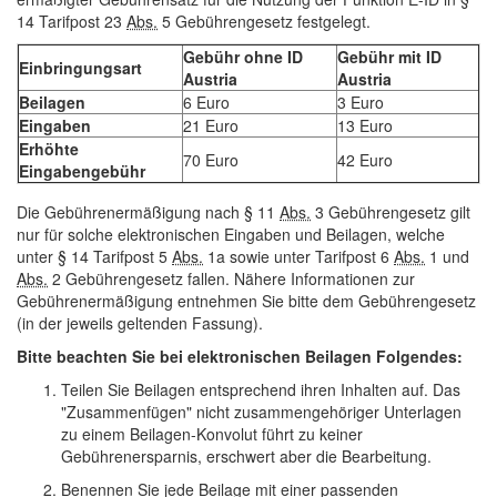
14 Tarifpost 23
Abs.
5 Gebührengesetz festgelegt.
Gebühr ohne
ID
Gebühr mit
ID
Einbringungsart
Austria
Austria
Beilagen
6 Euro
3 Euro
Eingaben
21 Euro
13 Euro
Erhöhte
70 Euro
42 Euro
Eingabengebühr
Die Gebührenermäßigung nach § 11
Abs.
3 Gebührengesetz gilt
nur für solche elektronischen Eingaben und Beilagen, welche
unter § 14 Tarifpost 5
Abs.
1a sowie unter Tarifpost 6
Abs.
1 und
Abs.
2 Gebührengesetz fallen. Nähere Informationen zur
Gebührenermäßigung entnehmen Sie bitte dem Gebührengesetz
(in der jeweils geltenden Fassung).
Bitte beachten Sie bei elektronischen Beilagen Folgendes:
Teilen Sie Beilagen entsprechend ihren Inhalten auf. Das
"Zusammenfügen" nicht zusammengehöriger Unterlagen
zu einem Beilagen-Konvolut führt zu keiner
Gebührenersparnis, erschwert aber die Bearbeitung.
Benennen Sie jede Beilage mit einer passenden