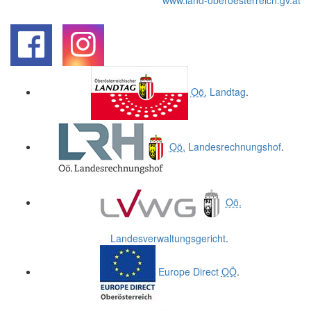
www.land-oberoesterreich.gv.at
.
.
Oö.
Landtag
.
Oö.
Landesrechnungshof
.
Oö.
Landesverwaltungsgericht
.
Europe Direct
OÖ
.