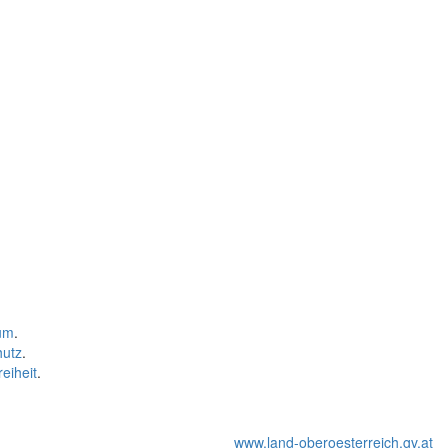
um
.
hutz
.
reiheit
.
www.land-oberoesterreich.gv.at