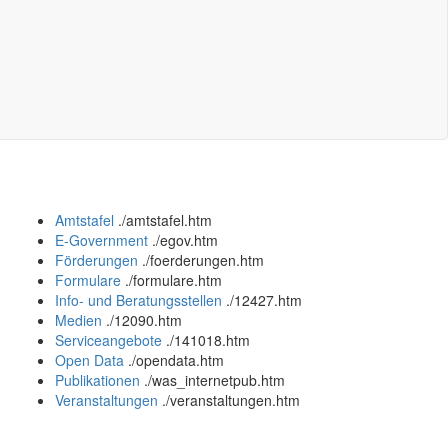
Amtstafel
.
/amtstafel.htm
E-Government
.
/egov.htm
Förderungen
.
/foerderungen.htm
Formulare
.
/formulare.htm
Info- und Beratungsstellen
.
/12427.htm
Medien
.
/12090.htm
Serviceangebote
.
/141018.htm
Open Data
.
/opendata.htm
Publikationen
.
/was_internetpub.htm
Veranstaltungen
.
/veranstaltungen.htm