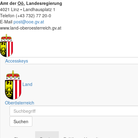
Amt der
Oö.
Landesregierung
4021 Linz • Landhausplatz 1
Telefon (+43 732) 77 20-0
E-Mail
post@ooe.gv.at
www.land-oberoesterreich.gv.at
Accesskeys
Land
Oberösterreich
Schnellsuche
Schnellsuche
Suchen