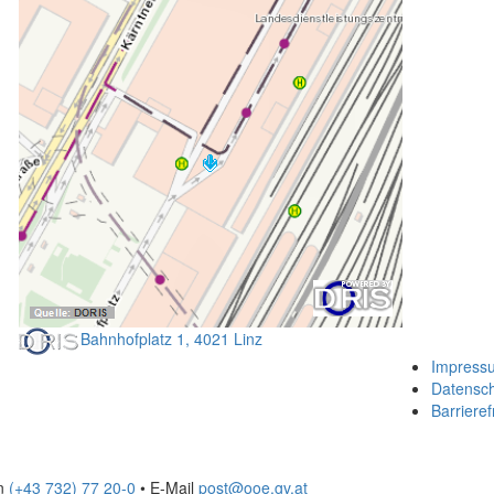
Bahnhofplatz 1, 4021 Linz
Impress
Datensc
Barrieref
on
(+43 732) 77 20-0
• E-Mail
post@ooe.gv.at