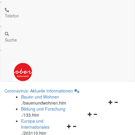
.
Telefon
.
Suche
.
Coronavirus: Aktuelle Informationen
Bauen und Wohnen
Navigationsm
.
/bauenundwohnen.htm
öffnen
Bildung und Forschung
Navigationsmenü
und
.
/133.htm
öffnen
schließen
Europa und
Navigationsmenü
und
Internationales
öffnen
schließen
.
/203110.htm