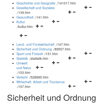
und
Geschichte und Geografie
.
/141017.htm
schließen
Navigationsm
Gesellschaft und Soziales
Navigationsmenü
öffnen
.
/139.htm
öffnen
und
Gesundheit
.
/141.htm
Navigationsmenü
und
schließen
Kultur
Navigationsmenü
öffnen
schließen
.
/kultur.htm
öffnen
und
Navigationsmenü
und
schließen
öffnen
schließen
Land- und Forstwirtschaft
.
/147.htm
und
Sicherheit und Ordnung
.
/89557.htm
schließen
Navigationsm
Sport und Freizeit
.
/151.htm
Navigationsmenü
öffnen
Statistik
.
/statistik.htm
Navigationsmenü
öffnen
und
Umwelt
Navigationsmenü
öffnen
und
schließen
und Natur
öffnen
und
schließen
.
/153.htm
und
schließen
Verkehr
.
/528685.htm
schließen
Navigationsm
Wirtschaft, Arbeit und Tourismus
Navigationsmenü
öffnen
.
/157.htm
öffnen
und
Sicherheit und Ordnung
und
schließen
schließen