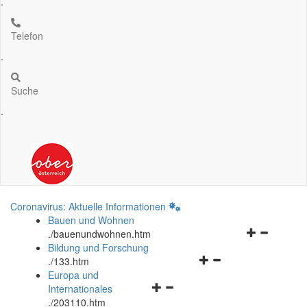
.
Telefon
.
Suche
.
Coronavirus: Aktuelle Informationen
Bauen und Wohnen
Navigationsm
.
/bauenundwohnen.htm
öffnen
Bildung und Forschung
Navigationsmenü
und
.
/133.htm
öffnen
schließen
Europa und
Navigationsmenü
und
Internationales
öffnen
schließen
.
/203110.htm