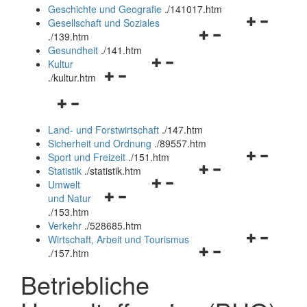
und
Geschichte und Geografie
.
/141017.htm
schließen
Navigationsm
Gesellschaft und Soziales
Navigationsmenü
öffnen
.
/139.htm
öffnen
und
Gesundheit
.
/141.htm
Navigationsmenü
und
schließen
Kultur
Navigationsmenü
öffnen
schließen
.
/kultur.htm
öffnen
und
Navigationsmenü
und
schließen
öffnen
schließen
Land- und Forstwirtschaft
.
/147.htm
und
Sicherheit und Ordnung
.
/89557.htm
schließen
Navigationsm
Sport und Freizeit
.
/151.htm
Navigationsmenü
öffnen
Statistik
.
/statistik.htm
Navigationsmenü
öffnen
und
Umwelt
Navigationsmenü
öffnen
und
schließen
und Natur
öffnen
und
schließen
.
/153.htm
und
schließen
Verkehr
.
/528685.htm
schließen
Navigationsm
Wirtschaft, Arbeit und Tourismus
Navigationsmenü
öffnen
.
/157.htm
öffnen
und
Betriebliche
und
schließen
schließen