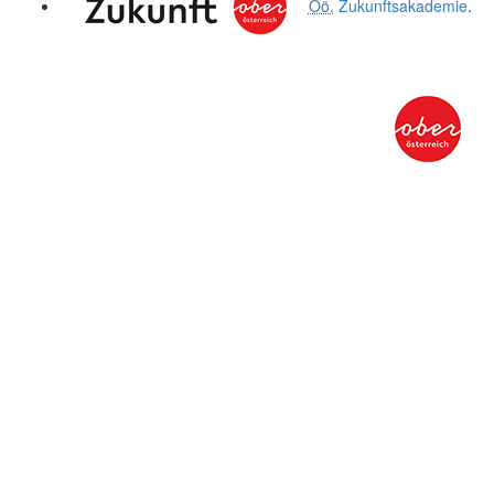
Oö.
Zukunftsakademie
.