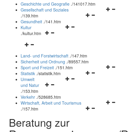
und
Geschichte und Geografie
.
/141017.htm
schließen
Navigationsm
Gesellschaft und Soziales
Navigationsmenü
öffnen
.
/139.htm
öffnen
und
Gesundheit
.
/141.htm
Navigationsmenü
und
schließen
Kultur
Navigationsmenü
öffnen
schließen
.
/kultur.htm
öffnen
und
Navigationsmenü
und
schließen
öffnen
schließen
Land- und Forstwirtschaft
.
/147.htm
und
Sicherheit und Ordnung
.
/89557.htm
schließen
Navigationsm
Sport und Freizeit
.
/151.htm
Navigationsmenü
öffnen
Statistik
.
/statistik.htm
Navigationsmenü
öffnen
und
Umwelt
Navigationsmenü
öffnen
und
schließen
und Natur
öffnen
und
schließen
.
/153.htm
und
schließen
Verkehr
.
/528685.htm
schließen
Navigationsm
Wirtschaft, Arbeit und Tourismus
Navigationsmenü
öffnen
.
/157.htm
öffnen
und
Beratung zur
und
schließen
schließen