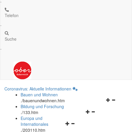
.
Telefon
.
Suche
.
Coronavirus: Aktuelle Informationen
Bauen und Wohnen
Navigationsm
.
/bauenundwohnen.htm
öffnen
Bildung und Forschung
Navigationsmenü
und
.
/133.htm
öffnen
schließen
Europa und
Navigationsmenü
und
Internationales
öffnen
schließen
.
/203110.htm