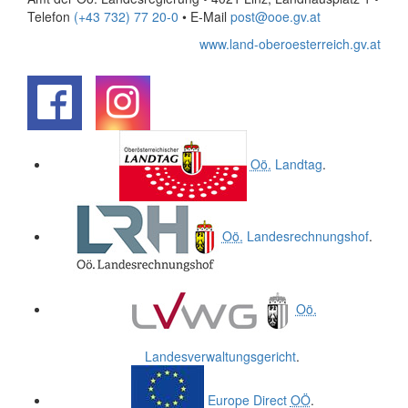
Telefon
(+43 732) 77 20-0
• E-Mail
post@ooe.gv.at
www.land-oberoesterreich.gv.at
.
.
Oö.
Landtag
.
Oö.
Landesrechnungshof
.
Oö.
Landesverwaltungsgericht
.
Europe Direct
OÖ
.