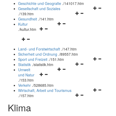
und
Geschichte und Geografie
.
/141017.htm
schließen
Navigationsm
Gesellschaft und Soziales
Navigationsmenü
öffnen
.
/139.htm
öffnen
und
Gesundheit
.
/141.htm
Navigationsmenü
und
schließen
Kultur
Navigationsmenü
öffnen
schließen
.
/kultur.htm
öffnen
und
Navigationsmenü
und
schließen
öffnen
schließen
Land- und Forstwirtschaft
.
/147.htm
und
Sicherheit und Ordnung
.
/89557.htm
schließen
Navigationsm
Sport und Freizeit
.
/151.htm
Navigationsmenü
öffnen
Statistik
.
/statistik.htm
Navigationsmenü
öffnen
und
Umwelt
Navigationsmenü
öffnen
und
schließen
und Natur
öffnen
und
schließen
.
/153.htm
und
schließen
Verkehr
.
/528685.htm
schließen
Navigationsm
Wirtschaft, Arbeit und Tourismus
Navigationsmenü
öffnen
.
/157.htm
öffnen
und
Klima
und
schließen
schließen