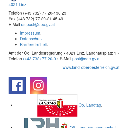
4021 Linz
Telefon (+43 732) 77 20-136 23
Fax (+43 732) 77 20-21 45 49
E-Mail
us.post@ooe.gv.at
Impressum
.
Datenschutz
.
Barrierefreiheit
.
Amt der Oö. Landesregierung • 4021 Linz, Landhausplatz 1
•
Telefon
(+43 732) 77 20-0
• E-Mail
post@ooe.gv.at
www.land-oberoesterreich.gv.at
.
.
Oö.
Landtag
.
Oö.
Landesrechnungshof
.