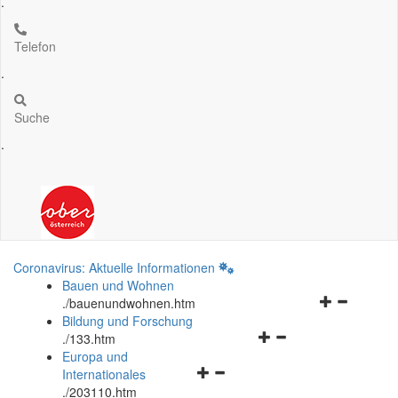
.
Telefon
.
Suche
.
Coronavirus: Aktuelle Informationen
Bauen und Wohnen
Navigationsm
.
/bauenundwohnen.htm
öffnen
Bildung und Forschung
Navigationsmenü
und
.
/133.htm
öffnen
schließen
Europa und
Navigationsmenü
und
Internationales
öffnen
schließen
.
/203110.htm