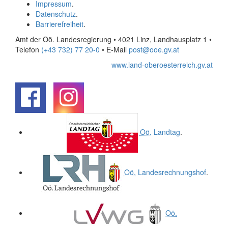
Impressum
.
Datenschutz
.
Barrierefreiheit
.
Amt der Oö. Landesregierung • 4021 Linz, Landhausplatz 1
•
Telefon
(+43 732) 77 20-0
• E-Mail
post@ooe.gv.at
www.land-oberoesterreich.gv.at
.
.
Oö.
Landtag
.
Oö.
Landesrechnungshof
.
Oö.