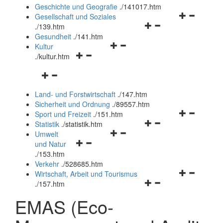
und
Geschichte und Geografie
.
/141017.htm
schließen
Navigationsm
Gesellschaft und Soziales
Navigationsmenü
öffnen
.
/139.htm
öffnen
und
Gesundheit
.
/141.htm
Navigationsmenü
und
schließen
Kultur
Navigationsmenü
öffnen
schließen
.
/kultur.htm
öffnen
und
Navigationsmenü
und
schließen
öffnen
schließen
Land- und Forstwirtschaft
.
/147.htm
und
Sicherheit und Ordnung
.
/89557.htm
schließen
Navigationsm
Sport und Freizeit
.
/151.htm
Navigationsmenü
öffnen
Statistik
.
/statistik.htm
Navigationsmenü
öffnen
und
Umwelt
Navigationsmenü
öffnen
und
schließen
und Natur
öffnen
und
schließen
.
/153.htm
und
schließen
Verkehr
.
/528685.htm
schließen
Navigationsm
Wirtschaft, Arbeit und Tourismus
Navigationsmenü
öffnen
.
/157.htm
öffnen
und
EMAS (Eco-
und
schließen
schließen