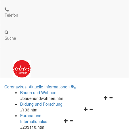
.
Telefon
.
Suche
.
Coronavirus: Aktuelle Informationen
Bauen und Wohnen
Navigationsm
.
/bauenundwohnen.htm
öffnen
Bildung und Forschung
Navigationsmenü
und
.
/133.htm
öffnen
schließen
Europa und
Navigationsmenü
und
Internationales
öffnen
schließen
.
/203110.htm