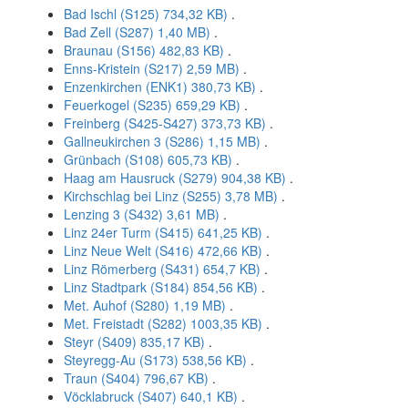
Bad Ischl (S125)
734,32 KB)
.
Bad Zell (S287)
1,40 MB)
.
Braunau (S156)
482,83 KB)
.
Enns-Kristein (S217)
2,59 MB)
.
Enzenkirchen (ENK1)
380,73 KB)
.
Feuerkogel (S235)
659,29 KB)
.
Freinberg (S425-S427)
373,73 KB)
.
Gallneukirchen 3 (S286)
1,15 MB)
.
Grünbach (S108)
605,73 KB)
.
Haag am Hausruck (S279)
904,38 KB)
.
Kirchschlag bei Linz (S255)
3,78 MB)
.
Lenzing 3 (S432)
3,61 MB)
.
Linz 24er Turm (S415)
641,25 KB)
.
Linz Neue Welt (S416)
472,66 KB)
.
Linz Römerberg (S431)
654,7 KB)
.
Linz Stadtpark (S184)
854,56 KB)
.
Met. Auhof (S280)
1,19 MB)
.
Met. Freistadt (S282)
1003,35 KB)
.
Steyr (S409)
835,17 KB)
.
Steyregg-Au (S173)
538,56 KB)
.
Traun (S404)
796,67 KB)
.
Vöcklabruck (S407)
640,1 KB)
.