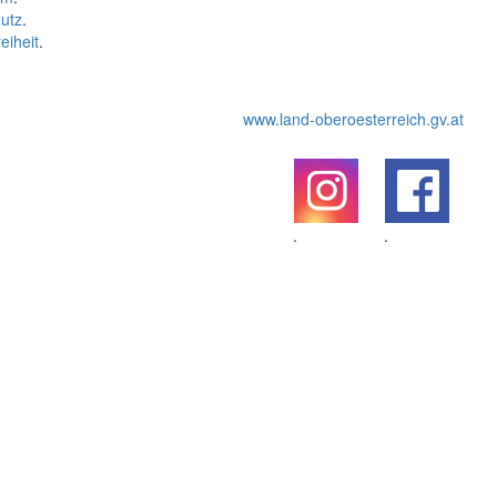
utz
.
eiheit
.
www.land-oberoesterreich.gv.at
.
.