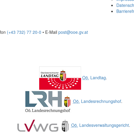
Datensch
Barrierefr
efon
(+43 732) 77 20-0
• E-Mail
post@ooe.gv.at
Oö.
Landtag
.
Oö.
Landesrechnungshof
.
Oö.
Landesverwaltungsgericht
.