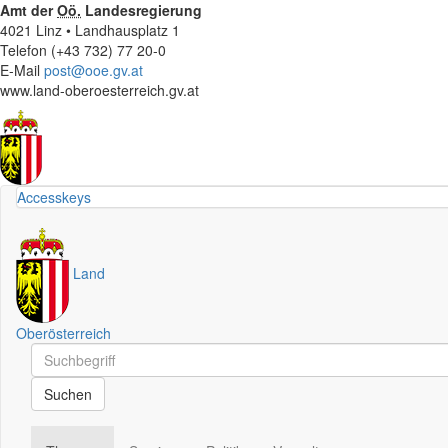
Amt der
Oö.
Landesregierung
4021 Linz • Landhausplatz 1
Telefon (+43 732) 77 20-0
E-Mail
post@ooe.gv.at
www.land-oberoesterreich.gv.at
Accesskeys
Land
Oberösterreich
Schnellsuche
Schnellsuche
Suchen