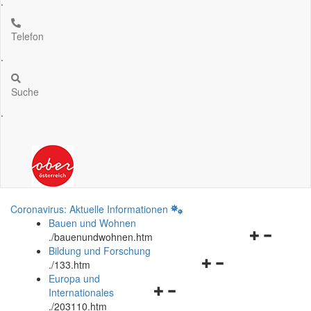
.
Telefon
.
Suche
.
Coronavirus: Aktuelle Informationen
Bauen und Wohnen
Navigationsm
.
/bauenundwohnen.htm
öffnen
Bildung und Forschung
Navigationsmenü
und
.
/133.htm
öffnen
schließen
Europa und
Navigationsmenü
und
Internationales
öffnen
schließen
.
/203110.htm