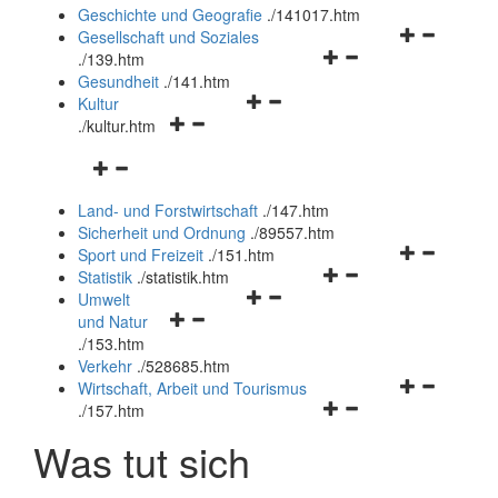
und
Geschichte und Geografie
.
/141017.htm
schließen
Navigationsm
Gesellschaft und Soziales
Navigationsmenü
öffnen
.
/139.htm
öffnen
und
Gesundheit
.
/141.htm
Navigationsmenü
und
schließen
Kultur
Navigationsmenü
öffnen
schließen
.
/kultur.htm
öffnen
und
Navigationsmenü
und
schließen
öffnen
schließen
Land- und Forstwirtschaft
.
/147.htm
und
Sicherheit und Ordnung
.
/89557.htm
schließen
Navigationsm
Sport und Freizeit
.
/151.htm
Navigationsmenü
öffnen
Statistik
.
/statistik.htm
Navigationsmenü
öffnen
und
Umwelt
Navigationsmenü
öffnen
und
schließen
und Natur
öffnen
und
schließen
.
/153.htm
und
schließen
Verkehr
.
/528685.htm
schließen
Navigationsm
Wirtschaft, Arbeit und Tourismus
Navigationsmenü
öffnen
.
/157.htm
öffnen
und
Was tut sich
und
schließen
schließen