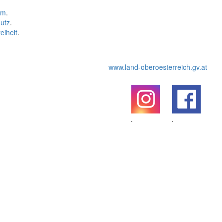
um
.
utz
.
eiheit
.
www.land-oberoesterreich.gv.at
.
.