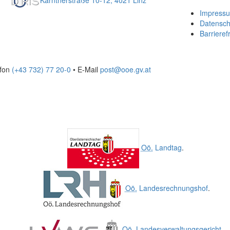
Kärntnerstraße 10-12, 4021 Linz
Impress
Datensch
Barrierefr
efon
(+43 732) 77 20-0
• E-Mail
post@ooe.gv.at
Oö.
Landtag
.
Oö.
Landesrechnungshof
.
Oö.
Landesverwaltungsgericht
.