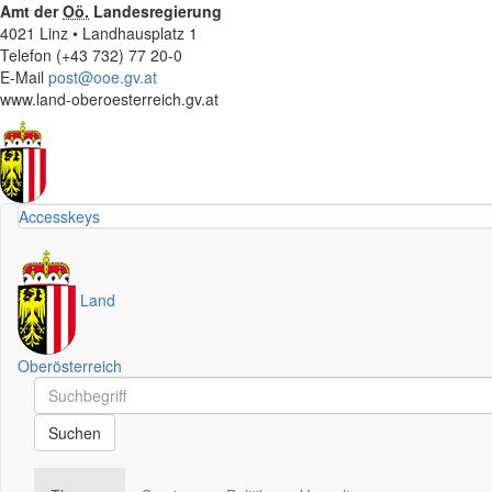
Amt der
Oö.
Landesregierung
4021 Linz • Landhausplatz 1
Telefon (+43 732) 77 20-0
E-Mail
post@ooe.gv.at
www.land-oberoesterreich.gv.at
Accesskeys
Land
Oberösterreich
Schnellsuche
Schnellsuche
Suchen