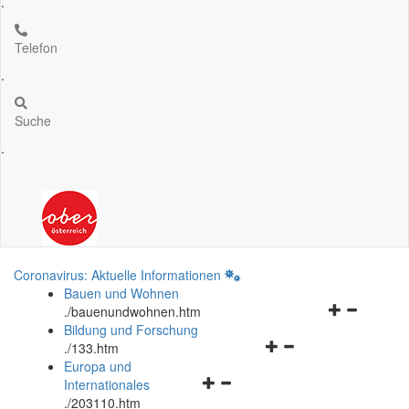
.
Telefon
.
Suche
.
Coronavirus: Aktuelle Informationen
Bauen und Wohnen
Navigationsm
.
/bauenundwohnen.htm
öffnen
Bildung und Forschung
Navigationsmenü
und
.
/133.htm
öffnen
schließen
Europa und
Navigationsmenü
und
Internationales
öffnen
schließen
.
/203110.htm