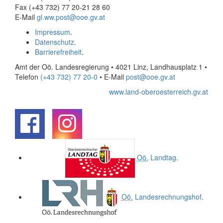
Fax (+43 732) 77 20-21 28 60
E-Mail
gl.ww.post@ooe.gv.at
Impressum
.
Datenschutz
.
Barrierefreiheit
.
Amt der Oö. Landesregierung • 4021 Linz, Landhausplatz 1
•
Telefon
(+43 732) 77 20-0
• E-Mail
post@ooe.gv.at
www.land-oberoesterreich.gv.at
.
.
Oö.
Landtag
.
Oö.
Landesrechnungshof
.