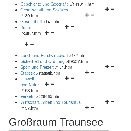
und
Geschichte und Geografie
.
/141017.htm
schließen
Navigationsm
Gesellschaft und Soziales
Navigationsmenü
öffnen
.
/139.htm
öffnen
und
Gesundheit
.
/141.htm
Navigationsmenü
und
schließen
Kultur
Navigationsmenü
öffnen
schließen
.
/kultur.htm
öffnen
und
Navigationsmenü
und
schließen
öffnen
schließen
Land- und Forstwirtschaft
.
/147.htm
und
Sicherheit und Ordnung
.
/89557.htm
schließen
Navigationsm
Sport und Freizeit
.
/151.htm
Navigationsmenü
öffnen
Statistik
.
/statistik.htm
Navigationsmenü
öffnen
und
Umwelt
Navigationsmenü
öffnen
und
schließen
und Natur
öffnen
und
schließen
.
/153.htm
und
schließen
Verkehr
.
/528685.htm
schließen
Navigationsm
Wirtschaft, Arbeit und Tourismus
Navigationsmenü
öffnen
.
/157.htm
öffnen
und
Großraum Traunsee
und
schließen
schließen