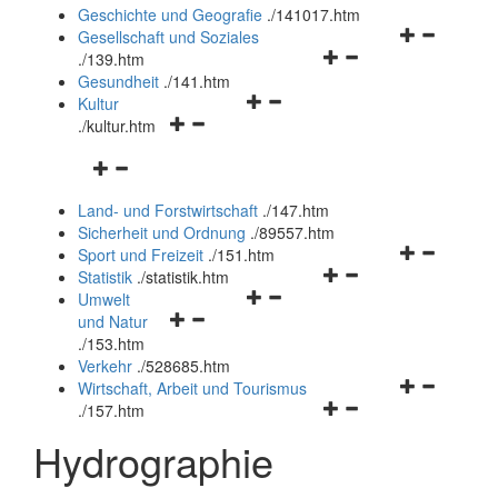
und
Geschichte und Geografie
.
/141017.htm
schließen
Navigationsm
Gesellschaft und Soziales
Navigationsmenü
öffnen
.
/139.htm
öffnen
und
Gesundheit
.
/141.htm
Navigationsmenü
und
schließen
Kultur
Navigationsmenü
öffnen
schließen
.
/kultur.htm
öffnen
und
Navigationsmenü
und
schließen
öffnen
schließen
Land- und Forstwirtschaft
.
/147.htm
und
Sicherheit und Ordnung
.
/89557.htm
schließen
Navigationsm
Sport und Freizeit
.
/151.htm
Navigationsmenü
öffnen
Statistik
.
/statistik.htm
Navigationsmenü
öffnen
und
Umwelt
Navigationsmenü
öffnen
und
schließen
und Natur
öffnen
und
schließen
.
/153.htm
und
schließen
Verkehr
.
/528685.htm
schließen
Navigationsm
Wirtschaft, Arbeit und Tourismus
Navigationsmenü
öffnen
.
/157.htm
öffnen
und
Hydrographie
und
schließen
schließen