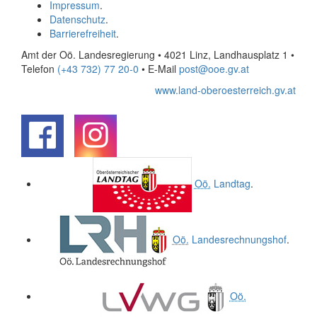
Impressum
.
Datenschutz
.
Barrierefreiheit
.
Amt der Oö. Landesregierung • 4021 Linz, Landhausplatz 1
•
Telefon
(+43 732) 77 20-0
• E-Mail
post@ooe.gv.at
www.land-oberoesterreich.gv.at
.
.
Oö.
Landtag
.
Oö.
Landesrechnungshof
.
Oö.