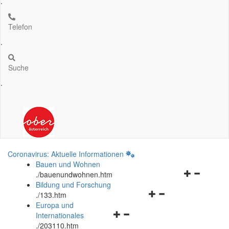
.
Telefon
.
Suche
.
Coronavirus: Aktuelle Informationen
Bauen und Wohnen
Navigationsm
.
/bauenundwohnen.htm
öffnen
Bildung und Forschung
Navigationsmenü
und
.
/133.htm
öffnen
schließen
Europa und
Navigationsmenü
und
Internationales
öffnen
schließen
.
/203110.htm