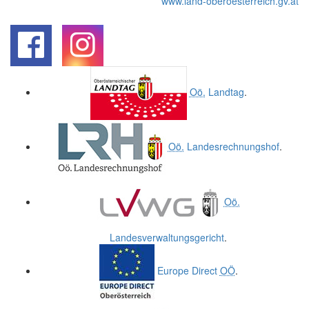
www.land-oberoesterreich.gv.at
.
.
Oö.
Landtag
.
Oö.
Landesrechnungshof
.
Oö.
Landesverwaltungsgericht
.
Europe Direct
OÖ
.