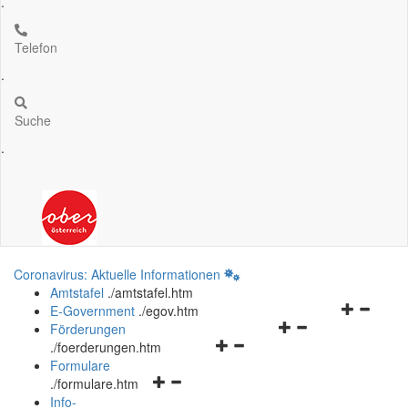
.
Telefon
.
Suche
.
Coronavirus: Aktuelle Informationen
Amtstafel
.
/amtstafel.htm
Navigation
E-Government
.
/egov.htm
Navigationsmenü
öffnen
Förderungen
Navigationsmenü
öffnen
und
.
/foerderungen.htm
öffnen
und
schließen
Formulare
Navigationsmenü
und
schließen
.
/formulare.htm
öffnen
schließen
Info-