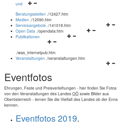
Navigationsmenü
und
und
öffnen
schließen
Beratungsstellen
.
/12427.htm
und
Medien
.
/12090.htm
schließen
Navigation
Serviceangebote
.
/141018.htm
Navigationsmenü
öffnen
Open Data
.
/opendata.htm
Navigationsmenü
öffnen
und
Publikationen
Navigationsmenü
öffnen
und
schließen
öffnen
und
schließen
.
/was_internetpub.htm
und
schließen
Veranstaltungen
.
/veranstaltungen.htm
schließen
Navigation
öffnen
Eventfotos
und
schließen
Ehrungen, Feste und Preisverleihungen - hier finden Sie Fotos
von den Veranstaltungen des Landes
OÖ
sowie Bilder aus
Oberösterreich - lernen Sie die Vielfalt des Landes ob der Enns
kennen.
Eventfotos 2019
.