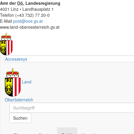
Amt der
Oö.
Landesregierung
4021 Linz • Landhausplatz 1
Telefon (+43 732) 77 20-0
E-Mail
post@ooe.gv.at
www.land-oberoesterreich.gv.at
Accesskeys
Land
Oberösterreich
Schnellsuche
Schnellsuche
Suchen