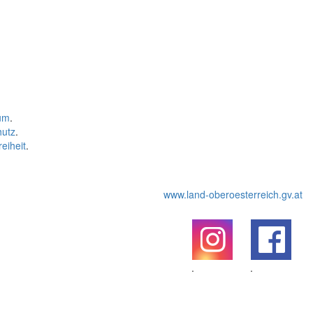
um
.
hutz
.
reiheit
.
www.land-oberoesterreich.gv.at
.
.