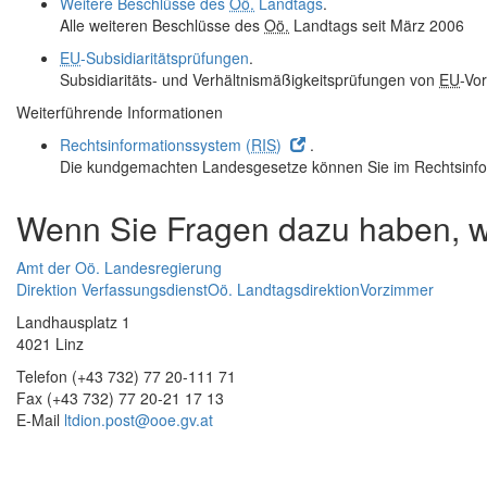
Weitere Beschlüsse des
Oö.
Landtags
.
Alle weiteren Beschlüsse des
Oö.
Landtags seit März 2006
EU
-Subsidiaritätsprüfungen
.
Subsidiaritäts- und Verhältnismäßigkeitsprüfungen von
EU
-Vo
Weiterführende Informationen
Rechtsinformationssystem (
RIS
)
.
Die kundgemachten Landesgesetze können Sie im Rechtsinfo
Wenn Sie Fragen dazu haben, we
Amt der Oö. Landesregierung
Direktion Verfassungsdienst
Oö. Landtagsdirektion
Vorzimmer
Landhausplatz 1
4021 Linz
Telefon (+43 732) 77 20-111 71
Fax (+43 732) 77 20-21 17 13
E-Mail
ltdion.post@ooe.gv.at