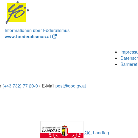
Informationen über Föderalismus
www.foederalismus.at
Impress
Datensc
Barrieref
on
(+43 732) 77 20-0
• E-Mail
post@ooe.gv.at
Oö.
Landtag
.