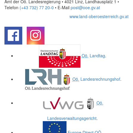
Amt der Oö. Landesregierung • 4021 Linz, Landhausplatz 1
•
Telefon
(+43 732) 77 20-0
• E-Mail
post@ooe.gv.at
www.land-oberoesterreich.gv.at
.
.
Oö.
Landtag
.
Oö.
Landesrechnungshof
.
Oö.
Landesverwaltungsgericht
.
Europe Direct
OÖ
.