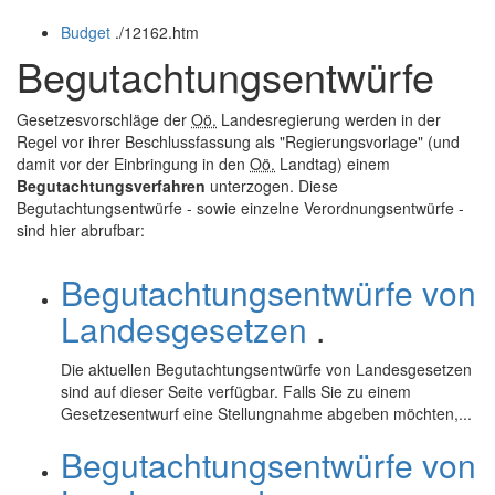
öffnen
schließen
Budget
.
/12162.htm
und
schließen
Begutachtungsentwürfe
Gesetzesvorschläge der
Oö.
Landesregierung werden in der
Regel vor ihrer Beschlussfassung als "Regierungsvorlage" (und
damit vor der Einbringung in den
Oö.
Landtag) einem
Begutachtungsverfahren
unterzogen. Diese
Begutachtungsentwürfe - sowie einzelne Verordnungsentwürfe -
sind hier abrufbar:
Begutachtungsentwürfe von
Landesgesetzen
.
Die aktuellen Begutachtungsentwürfe von Landesgesetzen
sind auf dieser Seite verfügbar. Falls Sie zu einem
Gesetzesentwurf eine Stellungnahme abgeben möchten,...
Begutachtungsentwürfe von