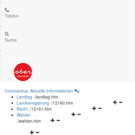
.
Telefon
.
Suche
.
Coronavirus: Aktuelle Informationen
Landtag
.
/landtag.htm
Navigation
Landesregierung
.
/12160.htm
Navigationsmenü
öffnen
Recht
.
/12161.htm
Navigationsmenü
öffnen
und
Wahlen
Navigationsmenü
öffnen
und
schließen
.
/wahlen.htm
öffnen
und
schließen
Navigationsmenü
und
schließen