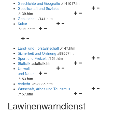
und
Geschichte und Geografie
.
/141017.htm
schließen
Navigationsm
Gesellschaft und Soziales
Navigationsmenü
öffnen
.
/139.htm
öffnen
und
Gesundheit
.
/141.htm
Navigationsmenü
und
schließen
Kultur
Navigationsmenü
öffnen
schließen
.
/kultur.htm
öffnen
und
Navigationsmenü
und
schließen
öffnen
schließen
Land- und Forstwirtschaft
.
/147.htm
und
Sicherheit und Ordnung
.
/89557.htm
schließen
Navigationsm
Sport und Freizeit
.
/151.htm
Navigationsmenü
öffnen
Statistik
.
/statistik.htm
Navigationsmenü
öffnen
und
Umwelt
Navigationsmenü
öffnen
und
schließen
und Natur
öffnen
und
schließen
.
/153.htm
und
schließen
Verkehr
.
/528685.htm
schließen
Navigationsm
Wirtschaft, Arbeit und Tourismus
Navigationsmenü
öffnen
.
/157.htm
öffnen
und
Lawinenwarndienst
und
schließen
schließen