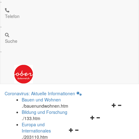
.
Telefon
.
Suche
.
Coronavirus: Aktuelle Informationen
Bauen und Wohnen
Navigationsm
.
/bauenundwohnen.htm
öffnen
Bildung und Forschung
Navigationsmenü
und
.
/133.htm
öffnen
schließen
Europa und
Navigationsmenü
und
Internationales
öffnen
schließen
.
/203110.htm