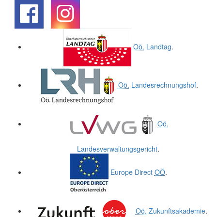
.
.
Oö.
Landtag
.
Oö.
Landesrechnungshof
.
Oö.
Landesverwaltungsgericht
.
Europe Direct
OÖ
.
Oö.
Zukunftsakademie
.