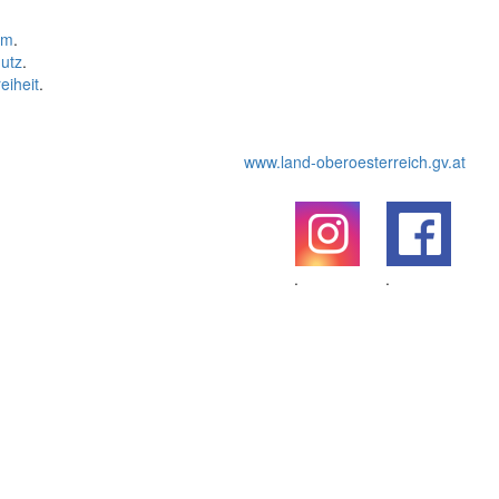
um
.
utz
.
eiheit
.
www.land-oberoesterreich.gv.at
.
.