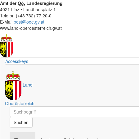
Amt der
Oö.
Landesregierung
4021 Linz • Landhausplatz 1
Telefon (+43 732) 77 20-0
E-Mail
post@ooe.gv.at
www.land-oberoesterreich.gv.at
Accesskeys
Land
Oberösterreich
Schnellsuche
Schnellsuche
Suchen