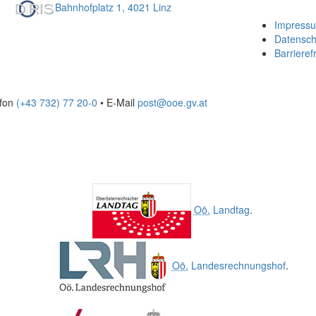
Bahnhofplatz 1, 4021 Linz
Impress
Datensch
Barrierefr
efon
(+43 732) 77 20-0
• E-Mail
post@ooe.gv.at
Oö.
Landtag
.
Oö.
Landesrechnungshof
.