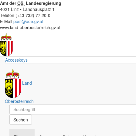
Amt der
Oö.
Landesregierung
4021 Linz • Landhausplatz 1
Telefon (+43 732) 77 20-0
E-Mail
post@ooe.gv.at
www.land-oberoesterreich.gv.at
Accesskeys
Land
Oberösterreich
Schnellsuche
Schnellsuche
Suchen