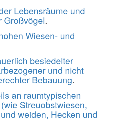
 der Lebensräume und
er Großvögel
.
 hohen Wiesen- und
äuerlich besiedelter
arbezogener und nicht
gerechter Bebauung
.
ils an raumtypischen
 (wie Streuobstwiesen,
 und weiden, Hecken und