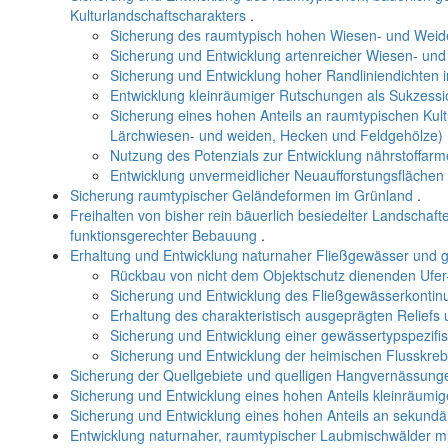
Kulturlandschaftscharakters
.
Sicherung des raumtypisch hohen Wiesen- und Weide
Sicherung und Entwicklung artenreicher Wiesen- un
Sicherung und Entwicklung hoher Randliniendichten
Entwicklung kleinräumiger Rutschungen als Sukzessi
Sicherung eines hohen Anteils an raumtypischen Kul
Lärchwiesen- und weiden, Hecken und Feldgehölze)
Nutzung des Potenzials zur Entwicklung nährstoffa
Entwicklung unvermeidlicher Neuaufforstungsfläche
Sicherung raumtypischer Geländeformen im Grünland
.
Freihalten von bisher rein bäuerlich besiedelter Landschaf
funktionsgerechter Bebauung
.
Erhaltung und Entwicklung naturnaher Fließgewässer un
Rückbau von nicht dem Objektschutz dienenden Ufer
Sicherung und Entwicklung des Fließgewässerkonti
Erhaltung des charakteristisch ausgeprägten Reliefs 
Sicherung und Entwicklung einer gewässertypspezifi
Sicherung und Entwicklung der heimischen Flusskre
Sicherung der Quellgebiete und quelligen Hangvernässung
Sicherung und Entwicklung eines hohen Anteils kleinräumig
Sicherung und Entwicklung eines hohen Anteils an sekund
Entwicklung naturnaher, raumtypischer Laubmischwälder mi