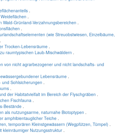
flächenanteils
.
d Weideflächen
.
 in Wald-Grünland-Verzahnungsbereichen
.
onsflächen
.
turlandschaftselementen (wie Streuobstwiesen, Einzelbäume,
.
rmer Trocken-Lebensräume
.
n zu raumtypischen Laub-Mischwäldern
.
ten von nicht agrarbezogener und nicht landschafts- und
d gewässergebundener Lebensräume
.
- und Sohlsicherungen
.
nuums
.
und der Habitatvielfalt im Bereich der Flyschgräben
.
schen Fischfauna
.
bs-Bestände
.
en als nutzungsarme, naturnahe Biotoptypen
.
er amphibientauglicher Teiche
.
ären, temporären Kleinstgewässern (Wegpfützen, Tümpel)
.
t kleinräumiger Nutzungsstruktur
.