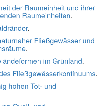
eit der Raumeinheit und ihrer
zenden Raumeinheiten
.
aldränder
.
naturnaher Fließgewässer und
nsräume
.
eländeformen im Grünland
.
 des Fließgewässerkontinuums
.
ig hohen Tot- und