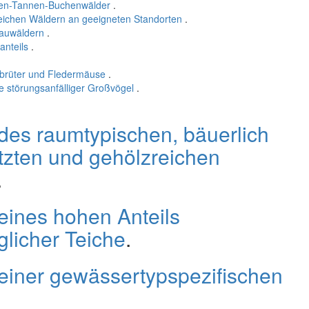
hten-Tannen-Buchenwälder
.
eichen Wäldern an geeigneten Standorten
.
nauwäldern
.
anteils
.
ebrüter und Fledermäuse
.
 störungsanfälliger Großvögel
.
des raumtypischen, bäuerlich
etzten und gehölzreichen
.
eines hohen Anteils
licher Teiche
.
einer gewässertypspezifischen