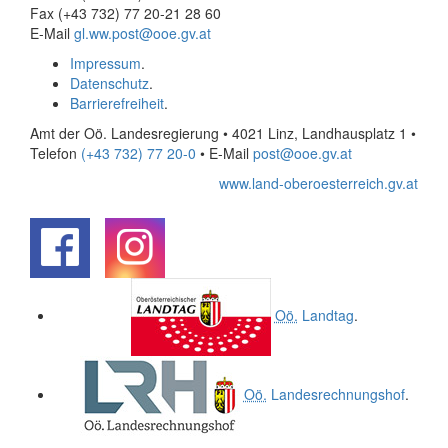
Fax (+43 732) 77 20-21 28 60
E-Mail
gl.ww.post@ooe.gv.at
Impressum
.
Datenschutz
.
Barrierefreiheit
.
Amt der Oö. Landesregierung • 4021 Linz, Landhausplatz 1
•
Telefon
(+43 732) 77 20-0
• E-Mail
post@ooe.gv.at
www.land-oberoesterreich.gv.at
.
.
Oö.
Landtag
.
Oö.
Landesrechnungshof
.