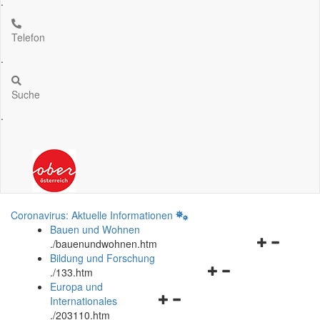
.
Telefon
.
Suche
.
Coronavirus: Aktuelle Informationen
Bauen und Wohnen
Navigationsm
.
/bauenundwohnen.htm
öffnen
Bildung und Forschung
Navigationsmenü
und
.
/133.htm
öffnen
schließen
Europa und
Navigationsmenü
und
Internationales
öffnen
schließen
.
/203110.htm