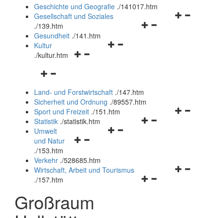
und
Geschichte und Geografie
.
/141017.htm
schließen
Navigationsm
Gesellschaft und Soziales
Navigationsmenü
öffnen
.
/139.htm
öffnen
und
Gesundheit
.
/141.htm
Navigationsmenü
und
schließen
Kultur
Navigationsmenü
öffnen
schließen
.
/kultur.htm
öffnen
und
Navigationsmenü
und
schließen
öffnen
schließen
Land- und Forstwirtschaft
.
/147.htm
und
Sicherheit und Ordnung
.
/89557.htm
schließen
Navigationsm
Sport und Freizeit
.
/151.htm
Navigationsmenü
öffnen
Statistik
.
/statistik.htm
Navigationsmenü
öffnen
und
Umwelt
Navigationsmenü
öffnen
und
schließen
und Natur
öffnen
und
schließen
.
/153.htm
und
schließen
Verkehr
.
/528685.htm
schließen
Navigationsm
Wirtschaft, Arbeit und Tourismus
Navigationsmenü
öffnen
.
/157.htm
öffnen
und
Großraum
und
schließen
schließen