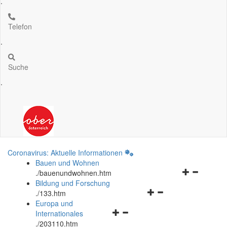
.
Telefon
.
Suche
.
Coronavirus: Aktuelle Informationen
Bauen und Wohnen
Navigationsm
.
/bauenundwohnen.htm
öffnen
Bildung und Forschung
Navigationsmenü
und
.
/133.htm
öffnen
schließen
Europa und
Navigationsmenü
und
Internationales
öffnen
schließen
.
/203110.htm