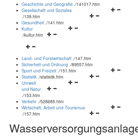
und
Geschichte und Geografie
.
/141017.htm
schließen
Navigationsm
Gesellschaft und Soziales
Navigationsmenü
öffnen
.
/139.htm
öffnen
und
Gesundheit
.
/141.htm
Navigationsmenü
und
schließen
Kultur
Navigationsmenü
öffnen
schließen
.
/kultur.htm
öffnen
und
Navigationsmenü
und
schließen
öffnen
schließen
Land- und Forstwirtschaft
.
/147.htm
und
Sicherheit und Ordnung
.
/89557.htm
schließen
Navigationsm
Sport und Freizeit
.
/151.htm
Navigationsmenü
öffnen
Statistik
.
/statistik.htm
Navigationsmenü
öffnen
und
Umwelt
Navigationsmenü
öffnen
und
schließen
und Natur
öffnen
und
schließen
.
/153.htm
und
schließen
Verkehr
.
/528685.htm
schließen
Navigationsm
Wirtschaft, Arbeit und Tourismus
Navigationsmenü
öffnen
.
/157.htm
öffnen
und
Wasserversorgungsanlag
und
schließen
schließen