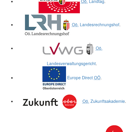
Oö.
Landtag
.
Oö.
Landesrechnungshof
.
Oö.
Landesverwaltungsgericht
.
Europe Direct
OÖ
.
Oö.
Zukunftsakademie
.