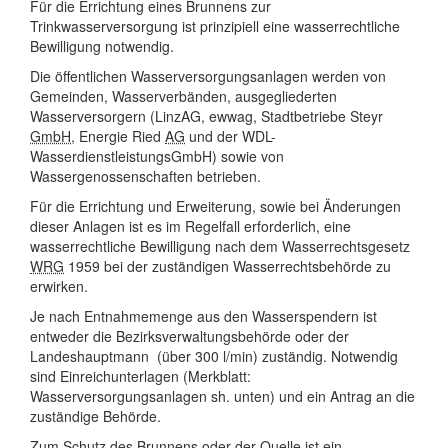
Für die Errichtung eines Brunnens zur
Trinkwasserversorgung ist prinzipiell eine wasserrechtliche
Bewilligung notwendig.
Die öffentlichen Wasserversorgungsanlagen werden von
Gemeinden, Wasserverbänden, ausgegliederten
Wasserversorgern (LinzAG, ewwag, Stadtbetriebe Steyr
GmbH
, Energie Ried
AG
und der WDL-
WasserdienstleistungsGmbH) sowie von
Wassergenossenschaften betrieben.
Für die Errichtung und Erweiterung, sowie bei Änderungen
dieser Anlagen ist es im Regelfall erforderlich, eine
wasserrechtliche Bewilligung nach dem Wasserrechtsgesetz
WRG
1959 bei der zuständigen Wasserrechtsbehörde zu
erwirken.
Je nach Entnahmemenge aus den Wasserspendern ist
entweder die Bezirksverwaltungsbehörde oder der
Landeshauptmann (über 300 l/min) zuständig. Notwendig
sind Einreichunterlagen (Merkblatt:
Wasserversorgungsanlagen sh. unten) und ein Antrag an die
zuständige Behörde.
Zum Schutz des Brunnens oder der Quelle ist ein