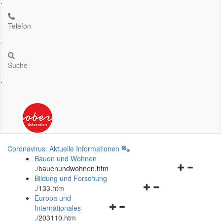
.
Telefon
.
Suche
.
Coronavirus: Aktuelle Informationen
Bauen und Wohnen
Navigationsm
.
/bauenundwohnen.htm
öffnen
Bildung und Forschung
Navigationsmenü
und
.
/133.htm
öffnen
schließen
Europa und
Navigationsmenü
und
Internationales
öffnen
schließen
.
/203110.htm