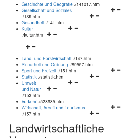
und
Geschichte und Geografie
.
/141017.htm
schließen
Navigationsm
Gesellschaft und Soziales
Navigationsmenü
öffnen
.
/139.htm
öffnen
und
Gesundheit
.
/141.htm
Navigationsmenü
und
schließen
Kultur
Navigationsmenü
öffnen
schließen
.
/kultur.htm
öffnen
und
Navigationsmenü
und
schließen
öffnen
schließen
Land- und Forstwirtschaft
.
/147.htm
und
Sicherheit und Ordnung
.
/89557.htm
schließen
Navigationsm
Sport und Freizeit
.
/151.htm
Navigationsmenü
öffnen
Statistik
.
/statistik.htm
Navigationsmenü
öffnen
und
Umwelt
Navigationsmenü
öffnen
und
schließen
und Natur
öffnen
und
schließen
.
/153.htm
und
schließen
Verkehr
.
/528685.htm
schließen
Navigationsm
Wirtschaft, Arbeit und Tourismus
Navigationsmenü
öffnen
.
/157.htm
öffnen
und
Landwirtschaftliche
und
schließen
schließen