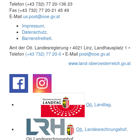
Telefon (+43 732) 77 20-136 23
Fax (+43 732) 77 20-21 45 49
E-Mail
us.post@ooe.gv.at
Impressum
.
Datenschutz
.
Barrierefreiheit
.
Amt der Oö. Landesregierung • 4021 Linz, Landhausplatz 1
•
Telefon
(+43 732) 77 20-0
• E-Mail
post@ooe.gv.at
www.land-oberoesterreich.gv.at
.
.
Oö.
Landtag
.
Oö.
Landesrechnungshof
.