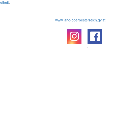
eiheit
.
www.land-oberoesterreich.gv.at
.
.