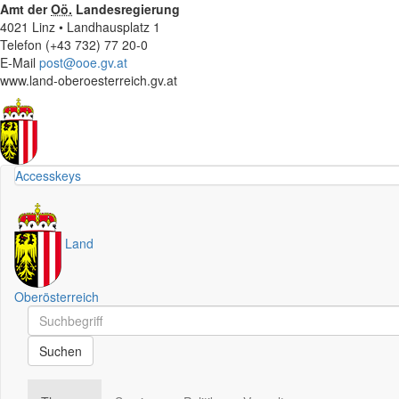
Amt der
Oö.
Landesregierung
4021 Linz • Landhausplatz 1
Telefon (+43 732) 77 20-0
E-Mail
post@ooe.gv.at
www.land-oberoesterreich.gv.at
Accesskeys
Land
Oberösterreich
Schnellsuche
Schnellsuche
Suchen