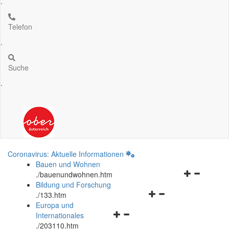
.
Telefon
.
Suche
.
Coronavirus: Aktuelle Informationen
Bauen und Wohnen
Navigationsm
.
/bauenundwohnen.htm
öffnen
Bildung und Forschung
Navigationsmenü
und
.
/133.htm
öffnen
schließen
Europa und
Navigationsmenü
und
Internationales
öffnen
schließen
.
/203110.htm