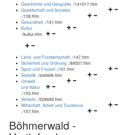
und
Geschichte und Geografie
.
/141017.htm
schließen
Navigationsm
Gesellschaft und Soziales
Navigationsmenü
öffnen
.
/139.htm
öffnen
und
Gesundheit
.
/141.htm
Navigationsmenü
und
schließen
Kultur
Navigationsmenü
öffnen
schließen
.
/kultur.htm
öffnen
und
Navigationsmenü
und
schließen
öffnen
schließen
Land- und Forstwirtschaft
.
/147.htm
und
Sicherheit und Ordnung
.
/89557.htm
schließen
Navigationsm
Sport und Freizeit
.
/151.htm
Navigationsmenü
öffnen
Statistik
.
/statistik.htm
Navigationsmenü
öffnen
und
Umwelt
Navigationsmenü
öffnen
und
schließen
und Natur
öffnen
und
schließen
.
/153.htm
und
schließen
Verkehr
.
/528685.htm
schließen
Navigationsm
Wirtschaft, Arbeit und Tourismus
Navigationsmenü
öffnen
.
/157.htm
öffnen
und
Böhmerwald -
und
schließen
schließen