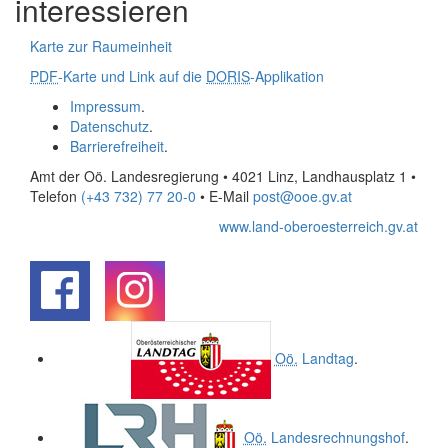
interessieren
Karte zur Raumeinheit
PDF
-Karte und Link auf die
DORIS
-Applikation
Impressum
.
Datenschutz
.
Barrierefreiheit
.
Amt der Oö. Landesregierung • 4021 Linz, Landhausplatz 1
•
Telefon
(+43 732) 77 20-0
• E-Mail
post@ooe.gv.at
www.land-oberoesterreich.gv.at
.
.
Oö.
Landtag
.
Oö.
Landesrechnungshof
.