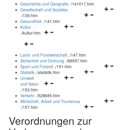
und
Geschichte und Geografie
.
/141017.htm
schließen
Navigationsm
Gesellschaft und Soziales
Navigationsmenü
öffnen
.
/139.htm
öffnen
und
Gesundheit
.
/141.htm
Navigationsmenü
und
schließen
Kultur
Navigationsmenü
öffnen
schließen
.
/kultur.htm
öffnen
und
Navigationsmenü
und
schließen
öffnen
schließen
Land- und Forstwirtschaft
.
/147.htm
und
Sicherheit und Ordnung
.
/89557.htm
schließen
Navigationsm
Sport und Freizeit
.
/151.htm
Navigationsmenü
öffnen
Statistik
.
/statistik.htm
Navigationsmenü
öffnen
und
Umwelt
Navigationsmenü
öffnen
und
schließen
und Natur
öffnen
und
schließen
.
/153.htm
und
schließen
Verkehr
.
/528685.htm
schließen
Navigationsm
Wirtschaft, Arbeit und Tourismus
Navigationsmenü
öffnen
.
/157.htm
öffnen
und
Verordnungen zur
und
schließen
schließen