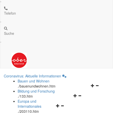
.
Telefon
.
Suche
.
Coronavirus: Aktuelle Informationen
Bauen und Wohnen
Navigationsm
.
/bauenundwohnen.htm
öffnen
Bildung und Forschung
Navigationsmenü
und
.
/133.htm
öffnen
schließen
Europa und
Navigationsmenü
und
Internationales
öffnen
schließen
.
/203110.htm