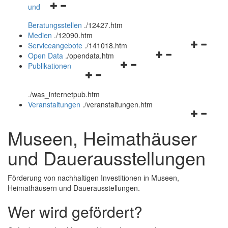
Navigationsmenü
und
und
öffnen
schließen
Beratungsstellen
.
/12427.htm
und
Medien
.
/12090.htm
schließen
Navigation
Serviceangebote
.
/141018.htm
Navigationsmenü
öffnen
Open Data
.
/opendata.htm
Navigationsmenü
öffnen
und
Publikationen
Navigationsmenü
öffnen
und
schließen
öffnen
und
schließen
.
/was_internetpub.htm
und
schließen
Veranstaltungen
.
/veranstaltungen.htm
schließen
Navigation
öffnen
Museen, Heimathäuser
und
schließen
und Dauerausstellungen
Förderung von nachhaltigen Investitionen in Museen,
Heimathäusern und Dauerausstellungen.
Wer wird gefördert?