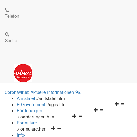
.
Telefon
.
Suche
.
Coronavirus: Aktuelle Informationen
Amtstafel
.
/amtstafel.htm
Navigation
E-Government
.
/egov.htm
Navigationsmenü
öffnen
Förderungen
Navigationsmenü
öffnen
und
.
/foerderungen.htm
öffnen
und
schließen
Formulare
Navigationsmenü
und
schließen
.
/formulare.htm
öffnen
schließen
Info-