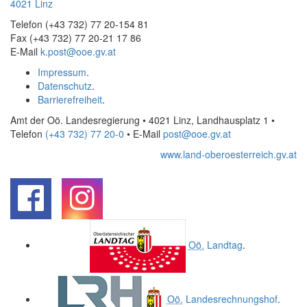
4021 Linz
Telefon (+43 732) 77 20-154 81
Fax (+43 732) 77 20-21 17 86
E-Mail
k.post@ooe.gv.at
Impressum
.
Datenschutz
.
Barrierefreiheit
.
Amt der Oö. Landesregierung • 4021 Linz, Landhausplatz 1
•
Telefon
(+43 732) 77 20-0
• E-Mail
post@ooe.gv.at
www.land-oberoesterreich.gv.at
.
.
Oö.
Landtag
.
Oö.
Landesrechnungshof
.