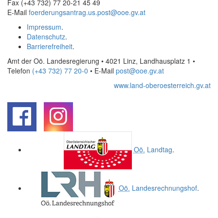
Fax (+43 732) 77 20-21 45 49
E-Mail
foerderungsantrag.us.post@ooe.gv.at
Impressum
.
Datenschutz
.
Barrierefreiheit
.
Amt der Oö. Landesregierung • 4021 Linz, Landhausplatz 1
•
Telefon
(+43 732) 77 20-0
• E-Mail
post@ooe.gv.at
www.land-oberoesterreich.gv.at
.
.
Oö.
Landtag
.
Oö.
Landesrechnungshof
.