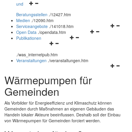
Navigationsmenü
und
und
öffnen
schließen
Beratungsstellen
.
/12427.htm
und
Medien
.
/12090.htm
schließen
Navigation
Serviceangebote
.
/141018.htm
Navigationsmenü
öffnen
Open Data
.
/opendata.htm
Navigationsmenü
öffnen
und
Publikationen
Navigationsmenü
öffnen
und
schließen
öffnen
und
schließen
.
/was_internetpub.htm
und
schließen
Veranstaltungen
.
/veranstaltungen.htm
schließen
Navigation
öffnen
Wärmepumpen für
und
schließen
Gemeinden
Als Vorbilder für Energieeffizienz und Klimaschutz können
Gemeinden durch Maßnahmen an eigenen Gebäuden das
Handeln lokaler Akteure beeinflussen. Deshalb soll der Einbau
von Wärmepumpen für Gemeinden forciert werden.