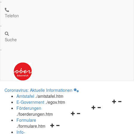
.
Telefon
.
Suche
.
Coronavirus: Aktuelle Informationen
Amtstafel
.
/amtstafel.htm
Navigation
E-Government
.
/egov.htm
Navigationsmenü
öffnen
Förderungen
Navigationsmenü
öffnen
und
.
/foerderungen.htm
öffnen
und
schließen
Formulare
Navigationsmenü
und
schließen
.
/formulare.htm
öffnen
schließen
Info-