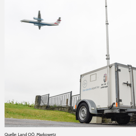
Quelle: Land
OÖ
, Markowetz