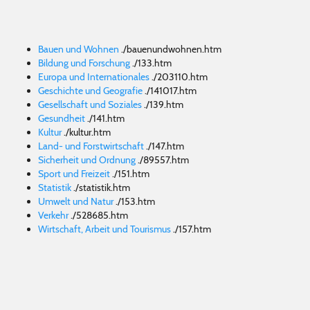
Bauen und Wohnen
.
/bauenundwohnen.htm
Bildung und Forschung
.
/133.htm
Europa und Internationales
.
/203110.htm
Geschichte und Geografie
.
/141017.htm
Gesellschaft und Soziales
.
/139.htm
Gesundheit
.
/141.htm
Kultur
.
/kultur.htm
Land- und Forstwirtschaft
.
/147.htm
Sicherheit und Ordnung
.
/89557.htm
Sport und Freizeit
.
/151.htm
Statistik
.
/statistik.htm
Umwelt und Natur
.
/153.htm
Verkehr
.
/528685.htm
Wirtschaft, Arbeit und Tourismus
.
/157.htm