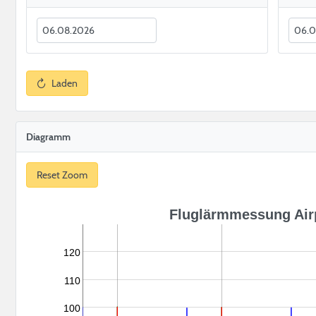
Laden
Diagramm
Reset Zoom
Fluglärmmessung Airp
120
110
100