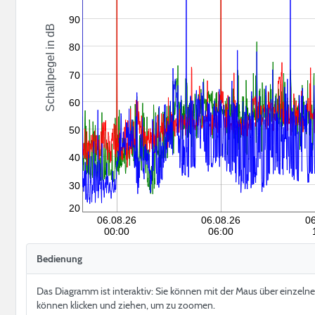
90
Schallpegel in dB
80
70
60
50
40
30
20
06.08.26
06.08.26
0
00:00
06:00
Bedienung
Das Diagramm ist interaktiv: Sie können mit der Maus über einzeln
können klicken und ziehen, um zu zoomen.