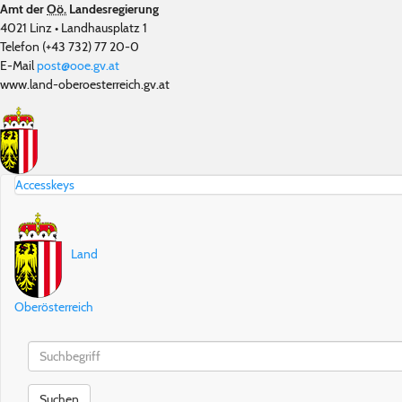
Amt der
Oö.
Landesregierung
4021 Linz • Landhausplatz 1
Telefon (+43 732) 77 20-0
E-Mail
post@ooe.gv.at
www.land-oberoesterreich.gv.at
Accesskeys
Land
Oberösterreich
Schnellsuche
Schnellsuche
Suchen