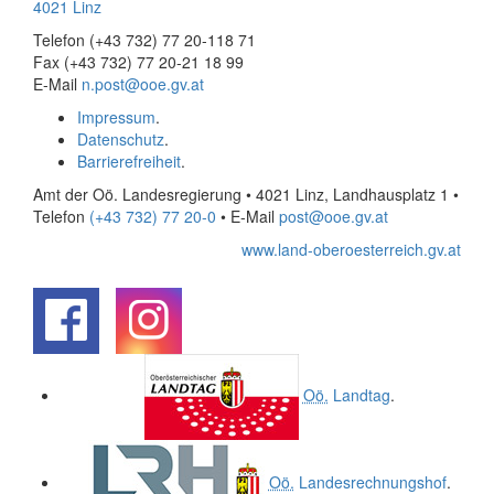
4021 Linz
Telefon (+43 732) 77 20-118 71
Fax (+43 732) 77 20-21 18 99
E-Mail
n.post@ooe.gv.at
Impressum
.
Datenschutz
.
Barrierefreiheit
.
Amt der Oö. Landesregierung • 4021 Linz, Landhausplatz 1
•
Telefon
(+43 732) 77 20-0
• E-Mail
post@ooe.gv.at
www.land-oberoesterreich.gv.at
.
.
Oö.
Landtag
.
Oö.
Landesrechnungshof
.