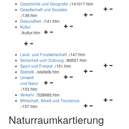
und
Geschichte und Geografie
.
/141017.htm
schließen
Navigationsm
Gesellschaft und Soziales
Navigationsmenü
öffnen
.
/139.htm
öffnen
und
Gesundheit
.
/141.htm
Navigationsmenü
und
schließen
Kultur
Navigationsmenü
öffnen
schließen
.
/kultur.htm
öffnen
und
Navigationsmenü
und
schließen
öffnen
schließen
Land- und Forstwirtschaft
.
/147.htm
und
Sicherheit und Ordnung
.
/89557.htm
schließen
Navigationsm
Sport und Freizeit
.
/151.htm
Navigationsmenü
öffnen
Statistik
.
/statistik.htm
Navigationsmenü
öffnen
und
Umwelt
Navigationsmenü
öffnen
und
schließen
und Natur
öffnen
und
schließen
.
/153.htm
und
schließen
Verkehr
.
/528685.htm
schließen
Navigationsm
Wirtschaft, Arbeit und Tourismus
Navigationsmenü
öffnen
.
/157.htm
öffnen
und
Naturraumkartierung
und
schließen
schließen