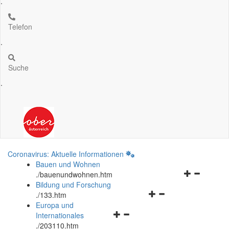
.
Telefon
.
Suche
.
Coronavirus: Aktuelle Informationen
Bauen und Wohnen
Navigationsm
.
/bauenundwohnen.htm
öffnen
Bildung und Forschung
Navigationsmenü
und
.
/133.htm
öffnen
schließen
Europa und
Navigationsmenü
und
Internationales
öffnen
schließen
.
/203110.htm