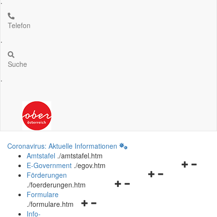
.
Telefon
.
Suche
.
Coronavirus: Aktuelle Informationen
Amtstafel
.
/amtstafel.htm
Navigation
E-Government
.
/egov.htm
Navigationsmenü
öffnen
Förderungen
Navigationsmenü
öffnen
und
.
/foerderungen.htm
öffnen
und
schließen
Formulare
Navigationsmenü
und
schließen
.
/formulare.htm
öffnen
schließen
Info-