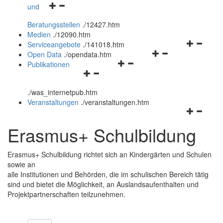
Navigationsmenü
und
und
öffnen
schließen
Beratungsstellen
.
/12427.htm
und
Medien
.
/12090.htm
schließen
Navigation
Serviceangebote
.
/141018.htm
Navigationsmenü
öffnen
Open Data
.
/opendata.htm
Navigationsmenü
öffnen
und
Publikationen
Navigationsmenü
öffnen
und
schließen
öffnen
und
schließen
.
/was_internetpub.htm
und
schließen
Veranstaltungen
.
/veranstaltungen.htm
schließen
Navigation
öffnen
Erasmus+ Schulbildung
und
schließen
Erasmus+ Schulbildung richtet sich an Kindergärten und Schulen
sowie an
alle Institutionen und Behörden, die im schulischen Bereich tätig
sind und bietet die Möglichkeit, an Auslandsaufenthalten und
Projektpartnerschaften teilzunehmen.