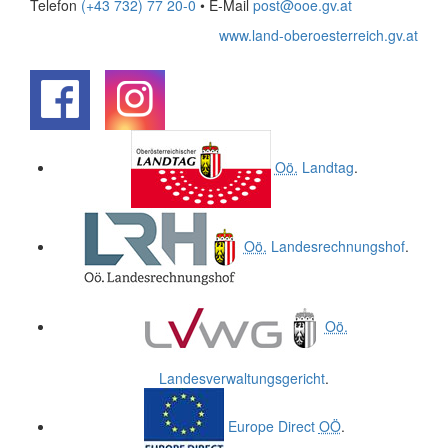
Telefon
(+43 732) 77 20-0
• E-Mail
post@ooe.gv.at
www.land-oberoesterreich.gv.at
.
.
Oö.
Landtag
.
Oö.
Landesrechnungshof
.
Oö.
Landesverwaltungsgericht
.
Europe Direct
OÖ
.