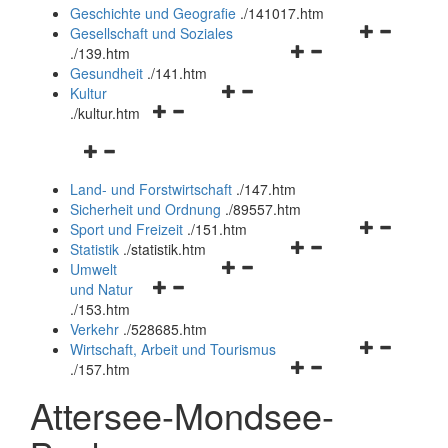
und
Geschichte und Geografie
.
/141017.htm
schließen
Navigationsm
Gesellschaft und Soziales
Navigationsmenü
öffnen
.
/139.htm
öffnen
und
Gesundheit
.
/141.htm
Navigationsmenü
und
schließen
Kultur
Navigationsmenü
öffnen
schließen
.
/kultur.htm
öffnen
und
Navigationsmenü
und
schließen
öffnen
schließen
Land- und Forstwirtschaft
.
/147.htm
und
Sicherheit und Ordnung
.
/89557.htm
schließen
Navigationsm
Sport und Freizeit
.
/151.htm
Navigationsmenü
öffnen
Statistik
.
/statistik.htm
Navigationsmenü
öffnen
und
Umwelt
Navigationsmenü
öffnen
und
schließen
und Natur
öffnen
und
schließen
.
/153.htm
und
schließen
Verkehr
.
/528685.htm
schließen
Navigationsm
Wirtschaft, Arbeit und Tourismus
Navigationsmenü
öffnen
.
/157.htm
öffnen
und
Attersee-Mondsee-
und
schließen
schließen