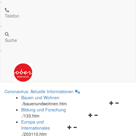
.
Telefon
.
Suche
.
Coronavirus: Aktuelle Informationen
Bauen und Wohnen
Navigationsm
.
/bauenundwohnen.htm
öffnen
Bildung und Forschung
Navigationsmenü
und
.
/133.htm
öffnen
schließen
Europa und
Navigationsmenü
und
Internationales
öffnen
schließen
.
/203110.htm