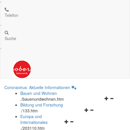
.
Telefon
.
Suche
.
Coronavirus: Aktuelle Informationen
Bauen und Wohnen
Navigationsm
.
/bauenundwohnen.htm
öffnen
Bildung und Forschung
Navigationsmenü
und
.
/133.htm
öffnen
schließen
Europa und
Navigationsmenü
und
Internationales
öffnen
schließen
.
/203110.htm