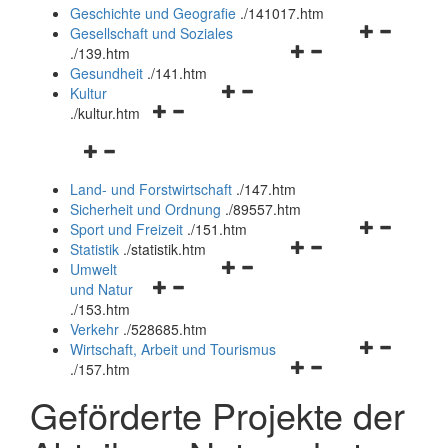
und
Geschichte und Geografie
.
/141017.htm
schließen
Navigationsm
Gesellschaft und Soziales
Navigationsmenü
öffnen
.
/139.htm
öffnen
und
Gesundheit
.
/141.htm
Navigationsmenü
und
schließen
Kultur
Navigationsmenü
öffnen
schließen
.
/kultur.htm
öffnen
und
Navigationsmenü
und
schließen
öffnen
schließen
Land- und Forstwirtschaft
.
/147.htm
und
Sicherheit und Ordnung
.
/89557.htm
schließen
Navigationsm
Sport und Freizeit
.
/151.htm
Navigationsmenü
öffnen
Statistik
.
/statistik.htm
Navigationsmenü
öffnen
und
Umwelt
Navigationsmenü
öffnen
und
schließen
und Natur
öffnen
und
schließen
.
/153.htm
und
schließen
Verkehr
.
/528685.htm
schließen
Navigationsm
Wirtschaft, Arbeit und Tourismus
Navigationsmenü
öffnen
.
/157.htm
öffnen
und
Geförderte Projekte der
und
schließen
schließen