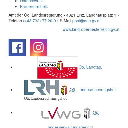
Datenschutz
.
Barrierefreiheit
.
Amt der Oö. Landesregierung • 4021 Linz, Landhausplatz 1
•
Telefon
(+43 732) 77 20-0
• E-Mail
post@ooe.gv.at
www.land-oberoesterreich.gv.at
.
.
Oö.
Landtag
.
Oö.
Landesrechnungshof
.
Oö.
Landesverwaltungsgericht
.