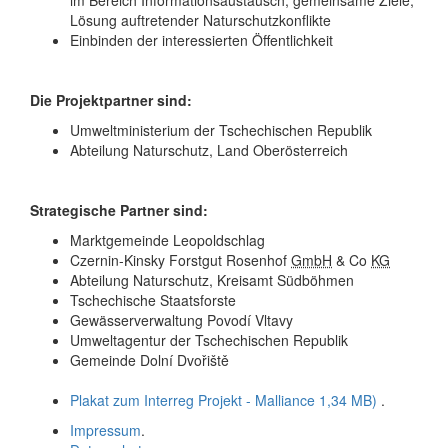
im Bereich Informationsaustausch, gemeinsame Ziele,
Lösung auftretender Naturschutzkonflikte
Einbinden der interessierten Öffentlichkeit
Die Projektpartner sind:
Umweltministerium der Tschechischen Republik
Abteilung Naturschutz, Land Oberösterreich
Strategische Partner sind:
Marktgemeinde Leopoldschlag
Czernin-Kinsky Forstgut Rosenhof
GmbH
& Co
KG
Abteilung Naturschutz, Kreisamt Südböhmen
Tschechische Staatsforste
Gewässerverwaltung Povodí Vltavy
Umweltagentur der Tschechischen Republik
Gemeinde Dolní Dvořiště
Plakat zum Interreg Projekt - Malliance
1,34 MB)
.
Impressum
.