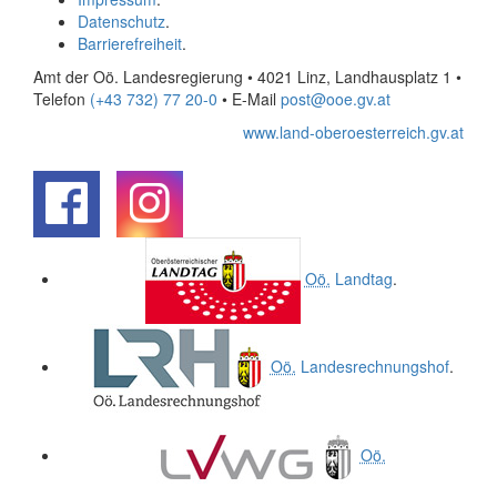
Datenschutz
.
Barrierefreiheit
.
Amt der Oö. Landesregierung • 4021 Linz, Landhausplatz 1
•
Telefon
(+43 732) 77 20-0
• E-Mail
post@ooe.gv.at
www.land-oberoesterreich.gv.at
.
.
Oö.
Landtag
.
Oö.
Landesrechnungshof
.
Oö.