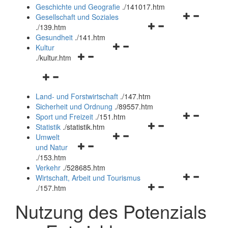
und
Geschichte und Geografie
.
/141017.htm
schließen
Navigationsm
Gesellschaft und Soziales
Navigationsmenü
öffnen
.
/139.htm
öffnen
und
Gesundheit
.
/141.htm
Navigationsmenü
und
schließen
Kultur
Navigationsmenü
öffnen
schließen
.
/kultur.htm
öffnen
und
Navigationsmenü
und
schließen
öffnen
schließen
Land- und Forstwirtschaft
.
/147.htm
und
Sicherheit und Ordnung
.
/89557.htm
schließen
Navigationsm
Sport und Freizeit
.
/151.htm
Navigationsmenü
öffnen
Statistik
.
/statistik.htm
Navigationsmenü
öffnen
und
Umwelt
Navigationsmenü
öffnen
und
schließen
und Natur
öffnen
und
schließen
.
/153.htm
und
schließen
Verkehr
.
/528685.htm
schließen
Navigationsm
Wirtschaft, Arbeit und Tourismus
Navigationsmenü
öffnen
.
/157.htm
öffnen
und
Nutzung des Potenzials
und
schließen
schließen