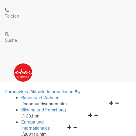
.
Telefon
.
Suche
.
Coronavirus: Aktuelle Informationen
Bauen und Wohnen
Navigationsm
.
/bauenundwohnen.htm
öffnen
Bildung und Forschung
Navigationsmenü
und
.
/133.htm
öffnen
schließen
Europa und
Navigationsmenü
und
Internationales
öffnen
schließen
.
/203110.htm