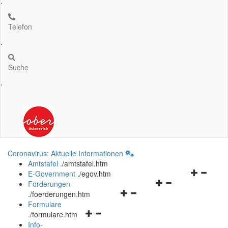
.
Telefon
.
Suche
.
Coronavirus: Aktuelle Informationen
Amtstafel
.
/amtstafel.htm
Navigation
E-Government
.
/egov.htm
Navigationsmenü
öffnen
Förderungen
Navigationsmenü
öffnen
und
.
/foerderungen.htm
öffnen
und
schließen
Formulare
Navigationsmenü
und
schließen
.
/formulare.htm
öffnen
schließen
Info-