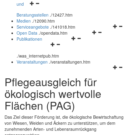
Navigationsmenü
und
und
öffnen
schließen
Beratungsstellen
.
/12427.htm
und
Medien
.
/12090.htm
schließen
Navigation
Serviceangebote
.
/141018.htm
Navigationsmenü
öffnen
Open Data
.
/opendata.htm
Navigationsmenü
öffnen
und
Publikationen
Navigationsmenü
öffnen
und
schließen
öffnen
und
schließen
.
/was_internetpub.htm
und
schließen
Veranstaltungen
.
/veranstaltungen.htm
schließen
Navigation
öffnen
Pflegeausgleich für
und
schließen
ökologisch wertvolle
Flächen (PAG)
Das Ziel dieser Förderung ist, die ökologische Bewirtschaftung
von Wiesen, Weiden und Äckern zu unterstützen, um dem
zunehmenden Arten- und Lebensraumrückgang