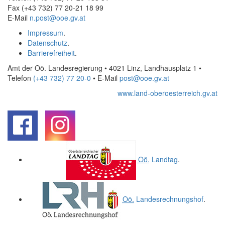
Fax (+43 732) 77 20-21 18 99
E-Mail
n.post@ooe.gv.at
Impressum
.
Datenschutz
.
Barrierefreiheit
.
Amt der Oö. Landesregierung • 4021 Linz, Landhausplatz 1
•
Telefon
(+43 732) 77 20-0
• E-Mail
post@ooe.gv.at
www.land-oberoesterreich.gv.at
.
.
Oö.
Landtag
.
Oö.
Landesrechnungshof
.