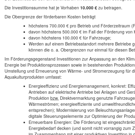
Die Investitionssumme hat je Vorhaben
10.000 €
zu betragen.
Die Obergrenze der förderbaren Kosten beträgt
höchstens 700.000 € pro Betrieb und Förderzeitraum (F
davon höchstens 500.000 € im Fall der Förderung von K
davon höchstens 100.000 € für Fahrzeuge;
Werden auf einem Betriebsstandort mehrere Betriebe gef
können die o. a. Obergrenzen nur einmal für diesen Be
Im Förderungsgegenstand Investitionen zur Anpassung an den Klim
Energie bei Produktionsprozessen sowie in bestehenden Produkti
Umstellung und Erneuerung von Wärme- und Stromerzeugung für d
Aquakulturprodukten umfasst:
Energieeffizienz und Energiemanagement, konkret: Eff
Antrieben auf elektrische Antriebe bei Anlagen und Gerä
Produktion
bzw.
Direktvermarktung genutzte Fahrzeu
Wärmeströmen; energieeffiziente und umweltfreundliche
entsprechen); Modernisierung von Beleuchtungsanlagen
digitale Steuerungselemente zur Optimierung der Prod
Erneuerbare Energien: Die Förderung ist eingeschränkt
Energiebedarf decken (und somit nicht vorrangig zum Z
im Zusammenhang mit einer produktiven Investition in 