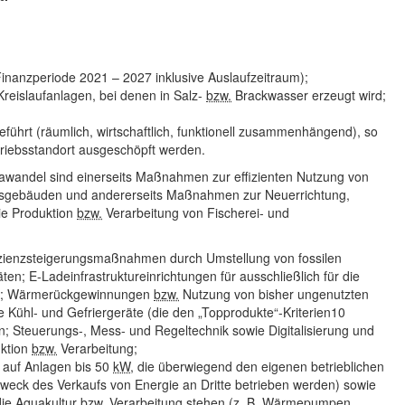
inanzperiode 2021 – 2027 inklusive Auslaufzeitraum);
reislaufanlagen, bei denen in Salz-
bzw.
Brackwasser erzeugt wird;
ührt (räumlich, wirtschaftlich, funktionell zusammenhängend), so
triebsstandort ausgeschöpft werden.
awandel sind einerseits Maßnahmen zur effizienten Nutzung von
onsgebäuden und andererseits Maßnahmen zur Neuerrichtung,
ie Produktion
bzw.
Verarbeitung von Fischerei- und
izienzsteigerungsmaßnahmen durch Umstellung von fossilen
ten; E-Ladeinfrastruktureinrichtungen für ausschließlich für die
ge; Wärmerückgewinnungen
bzw.
Nutzung von bisher ungenutzten
 Kühl- und Gefriergeräte (die den „Topprodukte“-Kriterien10
; Steuerungs-, Mess- und Regeltechnik sowie Digitalisierung und
uktion
bzw.
Verarbeitung;
 auf Anlagen bis 50
kW
, die überwiegend den eigenen betrieblichen
weck des Verkaufs von Energie an Dritte betrieben werden) sowie
die Aquakultur
bzw.
Verarbeitung stehen (
z. B.
Wärmepumpen,