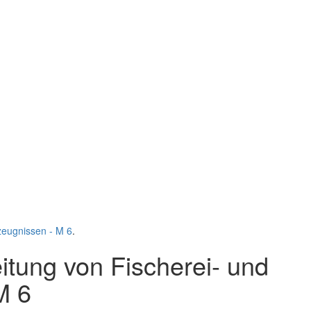
zeugnissen - M 6
.
tung von Fischerei- und
M 6