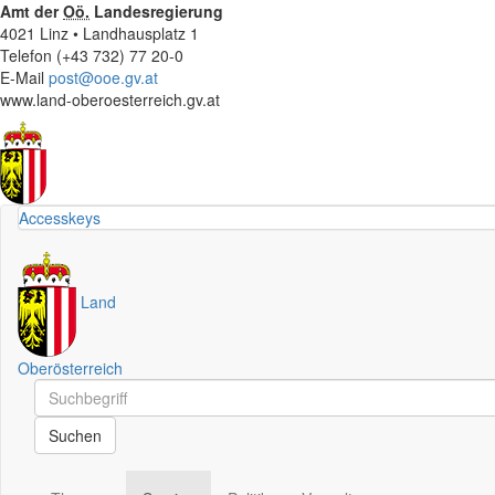
Amt der
Oö.
Landesregierung
4021 Linz • Landhausplatz 1
Telefon (+43 732) 77 20-0
E-Mail
post@ooe.gv.at
www.land-oberoesterreich.gv.at
Accesskeys
Land
Oberösterreich
Schnellsuche
Schnellsuche
Suchen