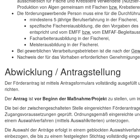
ausschließlich für Fische und Krebstiere verwendete (Nutztier-
Produktion von Algen gemeinsam mit Fischen
bzw.
Krebstiere
Die förderungswerbende Person muss eine für die Durchführun
mindestens 5-jährige Berufserfahrung in der Fischerei,
spezifische Fischereiausbildung, die den Vorgaben des 
entspricht und vom EMFF
bzw.
vom EMFAF-Begleitauss
Facharbeiterausbildung in der Fischerei,
Meisterausbildung in der Fischerei.
Bei gewerblichen Verarbeitungsbetrieben ist die nach der
Ge
Nachweis der für das Vorhaben erforderlichen Genehmigung
Abwicklung / Antragstellung
Der Förderantrag ist mittels Antragsformulars vollständig ausgefüllt
richten.
Der
Antrag
ist
vor Beginn der Maßnahme/Projekt
zu stellen, um i
Die bei der zwischengeschalteten Stelle eingereichten Förderantrage
Zugangsvoraussetzungen geprüft. Ordnungsgemäß eingereichte u
einem Auswahlverfahren (mittels Auswahlkriterien) unterzogen.
Die Auswahl der Anträge erfolgt in einem geblockten Auswahlverfahr
einbezogen, die bis zu einem festgelegten Stichtag vollständig einge