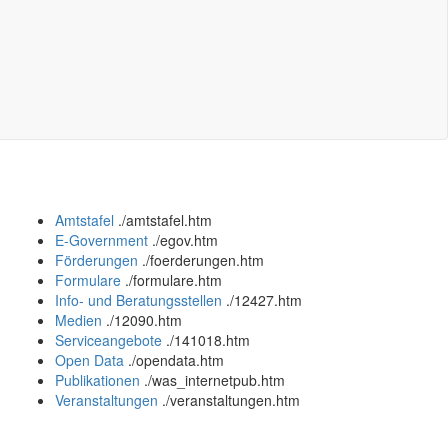
Amtstafel
.
/amtstafel.htm
E-Government
.
/egov.htm
Förderungen
.
/foerderungen.htm
Formulare
.
/formulare.htm
Info- und Beratungsstellen
.
/12427.htm
Medien
.
/12090.htm
Serviceangebote
.
/141018.htm
Open Data
.
/opendata.htm
Publikationen
.
/was_internetpub.htm
Veranstaltungen
.
/veranstaltungen.htm