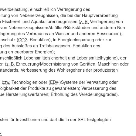
mweltbelastung, einschließlich Verringerung des
beitung von Nebenerzeugnissen, die bei der Hauptverarbeitung
n Fischerei- und Aquakulturerzeugnissen (
z. B.
Verringerung von
ng von Nebenerzeugnissen/Abfällen/Rückständen und anderen Non-
ringerung des Verbrauchs an Wasser und anderen Ressourcen);
maschutz (
CO2
- Reduktion), in Energieeinsparung oder zur
g des Ausstoßes an Treibhausgasen, Reduktion des
zung erneuerbarer Energien);
inschließlich Lebensmittelsicherheit und Lebensmittelhygiene), der
en (
z. B.
Erneuerung/Modernisierung von Geräten, Maschinen oder
sstandards, Verbesserung des Wohlergehens der produzierten
n
bzw.
Technologien oder (
EDV
-)Systeme der Verwaltung oder
olgbarkeit der Produkte zu gewährleisten; Verbesserung des
neue Herstellungsverfahren; Erhöhung des Veredelungsgrades).
n für Investitionen und darf die in der SRL festgelegten
%.