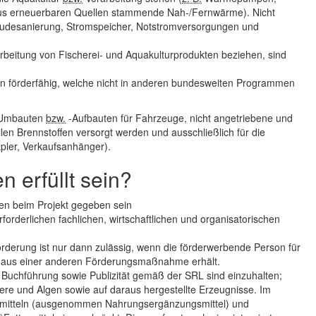
aus erneuerbaren Quellen stammende Nah-/Fernwärme). Nicht
bäudesanierung, Stromspeicher, Notstromversorgungen und
rbeitung von Fischerei- und Aquakulturprodukten beziehen, sind
n förderfähig, welche nicht in anderen bundesweiten Programmen
l-Umbauten
bzw.
-Aufbauten für Fahrzeuge, nicht angetriebene und
ilen Brennstoffen versorgt werden und ausschließlich für die
pler, Verkaufsanhänger).
erfüllt sein?
sen beim Projekt gegeben sein
rderlichen fachlichen, wirtschaftlichen und organisatorischen
 Förderung ist nur dann zulässig, wenn die förderwerbende Person für
 aus einer anderen Förderungsmaßnahme erhält.
d Buchführung sowie Publizität gemäß der SRL sind einzuhalten;
iere und Algen sowie auf daraus hergestellte Erzeugnisse. Im
ensmitteln (ausgenommen Nahrungsergänzungsmittel) und