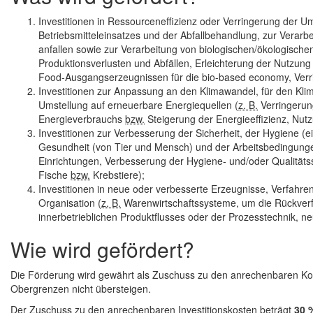
Investitionen in Ressourceneffizienz oder Verringerung der U
Betriebsmitteleinsatzes und der Abfallbehandlung, zur Verar
anfallen sowie zur Verarbeitung von biologischen/ökologische
Produktionsverlusten und Abfällen, Erleichterung der Nutzu
Food-Ausgangserzeugnissen für die bio-based economy, Ver
Investitionen zur Anpassung an den Klimawandel, für den Kli
Umstellung auf erneuerbare Energiequellen (
z. B.
Verringerun
Energieverbrauchs
bzw.
Steigerung der Energieeffizienz, Nut
Investitionen zur Verbesserung der Sicherheit, der Hygiene (e
Gesundheit (von Tier und Mensch) und der Arbeitsbedingung
Einrichtungen, Verbesserung der Hygiene- und/oder Qualität
Fische
bzw.
Krebstiere);
Investitionen in neue oder verbesserte Erzeugnisse, Verfahre
Organisation (
z. B.
Warenwirtschaftssysteme, um die Rückverf
innerbetrieblichen Produktflusses oder der Prozesstechnik, 
Wie wird gefördert?
Die Förderung wird gewährt als Zuschuss zu den anrechenbaren Koste
Obergrenzen nicht übersteigen.
Der Zuschuss zu den anrechenbaren Investitionskosten beträgt
30 