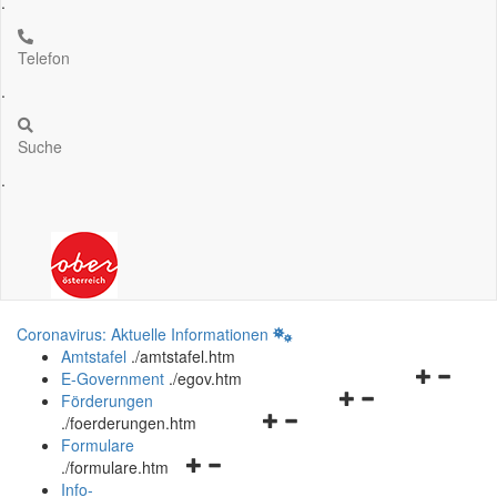
.
Telefon
.
Suche
.
Coronavirus: Aktuelle Informationen
Amtstafel
.
/amtstafel.htm
Navigation
E-Government
.
/egov.htm
Navigationsmenü
öffnen
Förderungen
Navigationsmenü
öffnen
und
.
/foerderungen.htm
öffnen
und
schließen
Formulare
Navigationsmenü
und
schließen
.
/formulare.htm
öffnen
schließen
Info-