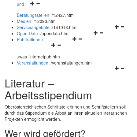
Navigationsmenü
und
und
öffnen
schließen
Beratungsstellen
.
/12427.htm
und
Medien
.
/12090.htm
schließen
Navigation
Serviceangebote
.
/141018.htm
Navigationsmenü
öffnen
Open Data
.
/opendata.htm
Navigationsmenü
öffnen
und
Publikationen
Navigationsmenü
öffnen
und
schließen
öffnen
und
schließen
.
/was_internetpub.htm
und
schließen
Veranstaltungen
.
/veranstaltungen.htm
schließen
Navigation
öffnen
Literatur –
und
schließen
Arbeitsstipendium
Oberösterreichischen Schriftstellerinnen und Schriftstellern soll
durch das Stipendium die Arbeit an ihren aktuellen literarischen
Projekten ermöglicht werden.
Wer wird gefördert?