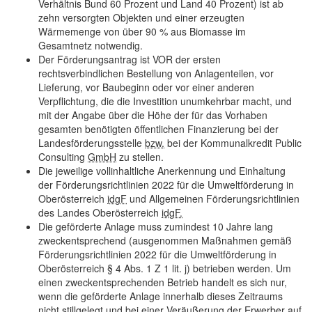
Verhältnis Bund 60 Prozent und Land 40 Prozent) ist ab
zehn versorgten Objekten und einer erzeugten
Wärmemenge von über 90 % aus Biomasse im
Gesamtnetz notwendig.
Der Förderungsantrag ist VOR der ersten
rechtsverbindlichen Bestellung von Anlagen­teilen, vor
Lieferung, vor Baubeginn oder vor einer anderen
Verpflichtung, die die Investi­tion unumkehrbar macht, und
mit der Angabe über die Höhe der für das Vorhaben
gesamten benötigten öffentlichen Finanzierung bei der
Landesförderungsstelle
bzw.
bei der Kommunalkredit
Public
Consulting
GmbH
zu stellen.
Die jeweilige vollinhaltliche Anerkennung und Einhaltung
der Förderungsrichtlinien 2022 für die Umweltförderung in
Oberösterreich
idgF
und Allgemeinen Förderungsrichtlinien
des Landes Oberösterreich
idgF.
Die geförderte Anlage muss zumindest 10 Jahre lang
zweckentsprechend (ausgenommen Maßnahmen gemäß
Förderungsrichtlinien 2022 für die Umweltförderung in
Oberöster­reich § 4 Abs. 1 Z 1 lit. j) betrieben werden. Um
einen zweckentsprechenden Betrieb handelt es sich nur,
wenn die geförderte Anlage innerhalb dieses Zeitraums
nicht stillge­legt und bei einer Veräußerung der Erwerber auf