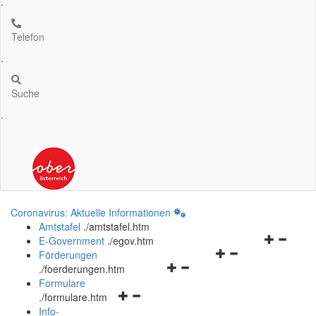
.
Telefon
.
Suche
.
Coronavirus: Aktuelle Informationen
Amtstafel
.
/amtstafel.htm
Navigation
E-Government
.
/egov.htm
Navigationsmenü
öffnen
Förderungen
Navigationsmenü
öffnen
und
.
/foerderungen.htm
öffnen
und
schließen
Formulare
Navigationsmenü
und
schließen
.
/formulare.htm
öffnen
schließen
Info-