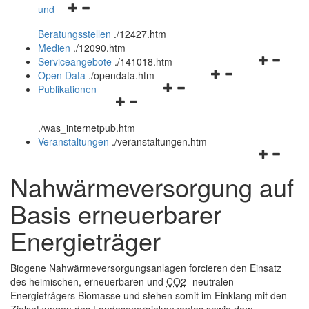
Navigationsmenü
und
und
öffnen
schließen
Beratungsstellen
.
/12427.htm
und
Medien
.
/12090.htm
schließen
Navigation
Serviceangebote
.
/141018.htm
Navigationsmenü
öffnen
Open Data
.
/opendata.htm
Navigationsmenü
öffnen
und
Publikationen
Navigationsmenü
öffnen
und
schließen
öffnen
und
schließen
.
/was_internetpub.htm
und
schließen
Veranstaltungen
.
/veranstaltungen.htm
schließen
Navigation
öffnen
Nahwärmeversorgung auf
und
schließen
Basis erneuerbarer
Energieträger
Biogene Nahwärmeversorgungsanlagen forcieren den Einsatz
des heimischen, erneuerbaren und
CO2
- neutralen
Energieträgers Biomasse und stehen somit im Einklang mit den