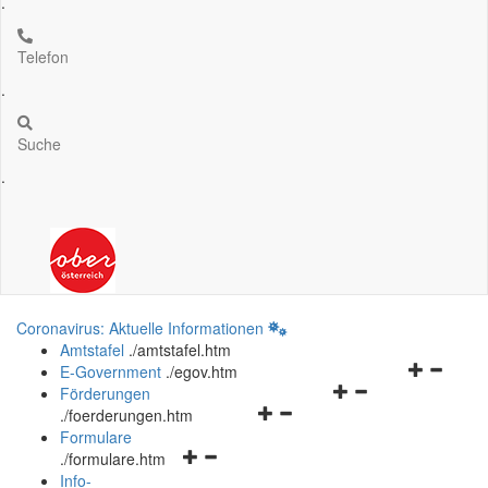
.
Telefon
.
Suche
.
Coronavirus: Aktuelle Informationen
Amtstafel
.
/amtstafel.htm
Navigation
E-Government
.
/egov.htm
Navigationsmenü
öffnen
Förderungen
Navigationsmenü
öffnen
und
.
/foerderungen.htm
öffnen
und
schließen
Formulare
Navigationsmenü
und
schließen
.
/formulare.htm
öffnen
schließen
Info-