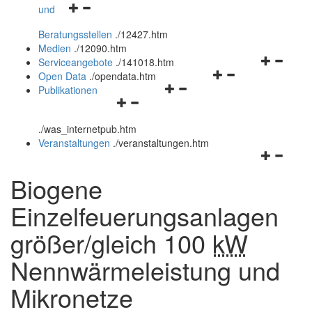
Navigationsmenü
und
und
öffnen
schließen
Beratungsstellen
.
/12427.htm
und
Medien
.
/12090.htm
schließen
Navigation
Serviceangebote
.
/141018.htm
Navigationsmenü
öffnen
Open Data
.
/opendata.htm
Navigationsmenü
öffnen
und
Publikationen
Navigationsmenü
öffnen
und
schließen
öffnen
und
schließen
.
/was_internetpub.htm
und
schließen
Veranstaltungen
.
/veranstaltungen.htm
schließen
Navigation
öffnen
Biogene
und
schließen
Einzelfeuerungsanlagen
größer/gleich 100
kW
Nennwärmeleistung und
Mikronetze