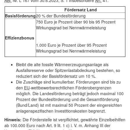
ABl.
Nr. L 167 vom 30.6.2023, S. 1 insbesondere
Art.
41.
Fördersatz Land
Basisförderung
20 % der Bundesförderung
750 Euro je Prozent über 90 bis 95 Prozent
Wirkungsgrad bei Nennwärmeleistung
Effizienzbonus
1.000 Euro je Prozent über 95 Prozent
Wirkungsgrad bei Nennwärmeleistung
Bleibt die alte fossile Wärmeerzeugungsanlage als
Ausfallsreserve oder Spitzenlastabdeckung bestehen, so
reduziert sich der Basisfördersatz um 10 %.
Die Zuschläge sind kumulierbar. Förderungen sind bis zu
den
EU
-wettbewerbsrechtlichen Förderobergrenzen
möglich. Die Landesförderung beträgt jedoch maximal 100
Prozent der Bundesförderung und die Gesamtförderung
(Bund/Land) ist mit maximal 50 Prozent der eingereichten
anlagenspezifischen Investitionskosten begrenzt.
Hinweis:
Die Förderstelle ist verpflichtet, gewährte Einzelbeihilfen
ab 100.000 Euro nach Art. 9 lit. 1 c) i. V. m. Anhang III der