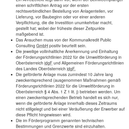
einen schriftlichen Antrag vor der ersten
rechtsverbindlichen Bestellung von Anlagenteilen, vor
Lieferung, vor Baube­ginn oder vor einer anderen
Verpflichtung, die die Investition unumkehrbar macht,
gestellt hat; wobei der früheste dieser Zeitpunkte
maßgebend ist.
Das Ansuchen muss von der Kommunalkredit
Public
Consulting
GmbH
positiv beurteilt sein.
Die jeweilige vollinhaltliche Anerkennung und Einhaltung
der Förderungsrichtlinien 2022 für die Umweltförderung in
Oberösterreich
idgF
und Allgemeinen Förderungsrichtlinien
des Landes Oberösterreich
idgF.
Die geförderte Anlage muss zumindest 10 Jahre lang
zweckentsprechend (ausgenommen Maßnahmen gemäß
Förderungsrichtlinien 2022 für die Umweltförderung in
Oberöster­reich § 4 Abs. 1 Z 1 lit. j) betrieben werden. Um
einen zweckentsprechenden Betrieb handelt es sich nur,
wenn die geförderte Anlage innerhalb dieses Zeitraums
nicht stillge­legt und bei einer Veräußerung der Erwerber auf
diese Pflicht hingewiesen wird.
Die im Förderprogramm genannten technischen
Bestimmungen und Grenzwerte sind einzuhalten.