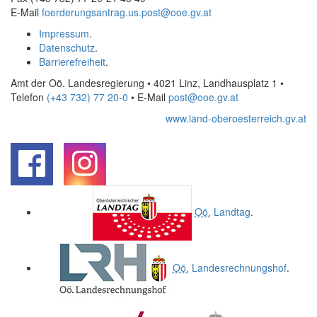
E-Mail
foerderungsantrag.us.post@ooe.gv.at
Impressum
.
Datenschutz
.
Barrierefreiheit
.
Amt der Oö. Landesregierung • 4021 Linz, Landhausplatz 1
•
Telefon
(+43 732) 77 20-0
• E-Mail
post@ooe.gv.at
www.land-oberoesterreich.gv.at
.
.
Oö.
Landtag
.
Oö.
Landesrechnungshof
.