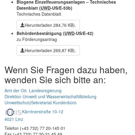
Biogene Einzelfeuerungsanlagen – Technisches
Datenblatt
(
UWD
-US/E-53b)
Technisches Datenblatt
Herunterladen
284,76 KB)
.
Behördenbestätigung
(
UWD
-US/E-42)
zu Förderungsantrag
Herunterladen
269,87 KB)
.
Wenn Sie Fragen dazu haben,
wenden Sie sich bitte an:
Amt der Oö. Landesregierung
Direktion Umwelt und Wasserwirtschaft
Abteilung
Umweltschutz
Sekretariat Kundenbüro
Kärntnerstraße 10-12
4021 Linz
Telefon (+43 732) 77 20-145 01
Fax (+43 732) 77 20-21 45 49