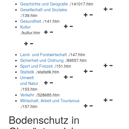
und
Geschichte und Geografie
.
/141017.htm
schließen
Navigationsm
Gesellschaft und Soziales
Navigationsmenü
öffnen
.
/139.htm
öffnen
und
Gesundheit
.
/141.htm
Navigationsmenü
und
schließen
Kultur
Navigationsmenü
öffnen
schließen
.
/kultur.htm
öffnen
und
Navigationsmenü
und
schließen
öffnen
schließen
Land- und Forstwirtschaft
.
/147.htm
und
Sicherheit und Ordnung
.
/89557.htm
schließen
Navigationsm
Sport und Freizeit
.
/151.htm
Navigationsmenü
öffnen
Statistik
.
/statistik.htm
Navigationsmenü
öffnen
und
Umwelt
Navigationsmenü
öffnen
und
schließen
und Natur
öffnen
und
schließen
.
/153.htm
und
schließen
Verkehr
.
/528685.htm
schließen
Navigationsm
Wirtschaft, Arbeit und Tourismus
Navigationsmenü
öffnen
.
/157.htm
öffnen
und
Bodenschutz in
und
schließen
schließen