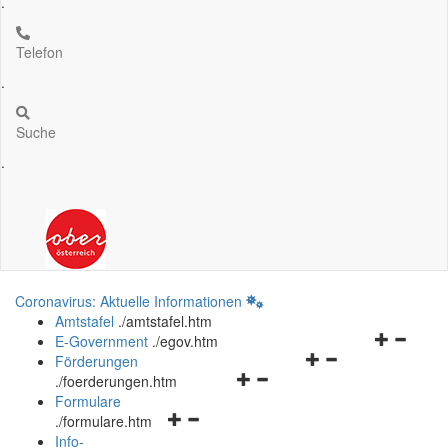
.
Telefon
.
Suche
.
Coronavirus: Aktuelle Informationen
Amtstafel
.
/amtstafel.htm
Navigation
E-Government
.
/egov.htm
Navigationsmenü
öffnen
Förderungen
Navigationsmenü
öffnen
und
.
/foerderungen.htm
öffnen
und
schließen
Formulare
Navigationsmenü
und
schließen
.
/formulare.htm
öffnen
schließen
Info-