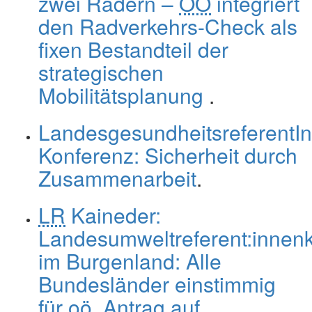
zwei Rädern –
OÖ
integriert
den Radverkehrs-Check als
fixen Bestandteil der
strategischen
Mobilitätsplanung
.
LandesgesundheitsreferentI
Konferenz: Sicherheit durch
Zusammenarbeit
.
LR
Kaineder:
Landesumweltreferent:innen
im Burgenland: Alle
Bundesländer einstimmig
für
oö.
Antrag auf