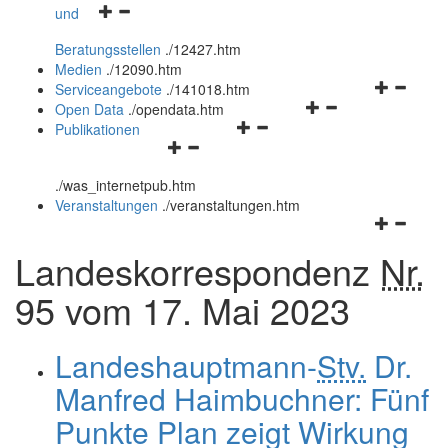
Navigationsmenü
und
und
öffnen
schließen
Beratungsstellen
.
/12427.htm
und
Medien
.
/12090.htm
schließen
Navigation
Serviceangebote
.
/141018.htm
Navigationsmenü
öffnen
Open Data
.
/opendata.htm
Navigationsmenü
öffnen
und
Publikationen
Navigationsmenü
öffnen
und
schließen
öffnen
und
schließen
.
/was_internetpub.htm
und
schließen
Veranstaltungen
.
/veranstaltungen.htm
schließen
Navigation
öffnen
Landeskorrespondenz
Nr.
und
schließen
95 vom 17. Mai 2023
Landeshauptmann-
Stv.
Dr.
Manfred Haimbuchner: Fünf
Punkte Plan zeigt Wirkung